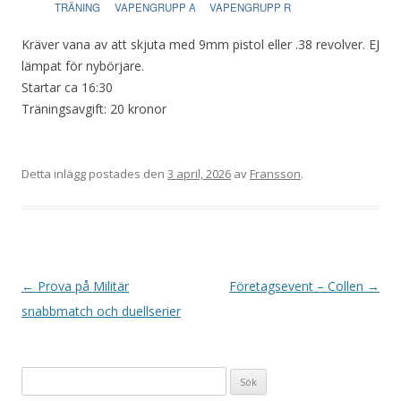
TRÄNING
VAPENGRUPP A
VAPENGRUPP R
Kräver vana av att skjuta med 9mm pistol eller .38 revolver. EJ
lämpat för nybörjare.
Startar ca 16:30
Träningsavgift: 20 kronor
Detta inlägg postades den
3 april, 2026
av
Fransson
.
I
←
Prova på Militär
Företagsevent – Collen
→
n
snabbmatch och duellserier
l
ä
Sök
g
efter: