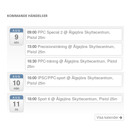
g
s
KOMMANDE HÄNDELSER
n
a
AUG
09:00
PPC Special 2
@ Älgsjöns Skyttecentrum,
9
v
Pistol 25m
sön
i
15:00
Precisionsträning
@ Älgsjöns Skyttecentrum,
Pistol 25m
g
e
16:30
PPC-träning
@ Älgsjöns Skyttecentrum, Pistol
25m
r
i
AUG
16:00
IPSC/PPC-sport
@ Älgsjöns Skyttecentrum,
10
Pistol 25m
n
mån
g
AUG
18:00
Sport 6
@ Älgsjöns Skyttecentrum, Pistol 25m
11
tis
Visa kalender