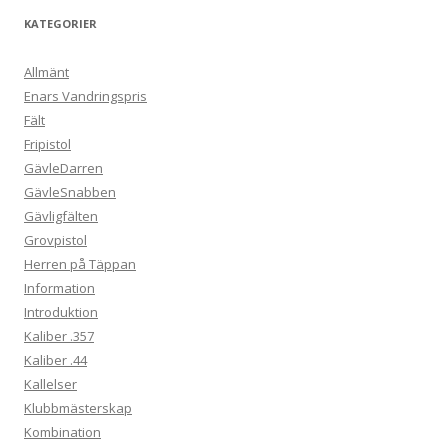
KATEGORIER
Allmänt
Enars Vandringspris
Fält
Fripistol
GävleDarren
GävleSnabben
Gävligfälten
Grovpistol
Herren på Täppan
Information
Introduktion
Kaliber .357
Kaliber .44
Kallelser
Klubbmästerskap
Kombination