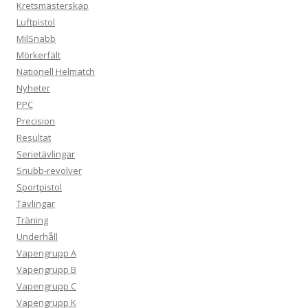
Kretsmästerskap
Luftpistol
MilSnabb
Mörkerfält
Nationell Helmatch
Nyheter
PPC
Precision
Resultat
Serietävlingar
Snubb-revolver
Sportpistol
Tävlingar
Träning
Underhåll
Vapengrupp A
Vapengrupp B
Vapengrupp C
Vapengrupp K