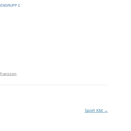
VAPENGRUPP K
PENGRUPP C
MILJÖAMMUNITION?
BRA ATT HA LÄNKAR – VAPEN MM
Fransson
.
Sport KM
→