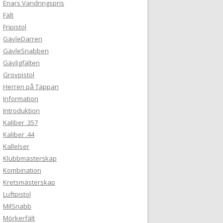
Enars Vandringspris
Fält
Fripistol
GävleDarren
GävleSnabben
Gävligfälten
Grovpistol
Herren på Täppan
Information
Introduktion
Kaliber .357
Kaliber .44
Kallelser
Klubbmästerskap
Kombination
Kretsmästerskap
Luftpistol
MilSnabb
Mörkerfält