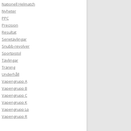
Nationell Helmatch
Nyheter
PPC
Precision
Resultat
Serietävlingar
Snubb-revolver
Sportpistol
Tävlingar
Träning
Underhåll
Vapengrupp A
Vapengrupp B
Vapengrupp C
Vapengrupp K
Vapengrupp Lp
Vapengrupp R