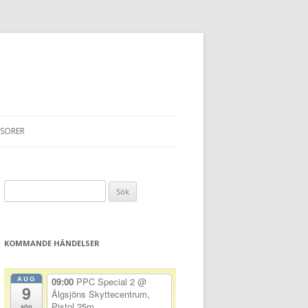
SORER
Sök
efter:
KOMMANDE HÄNDELSER
AUG
09:00
PPC Special 2
@
9
Älgsjöns Skyttecentrum,
Pistol 25m
sön