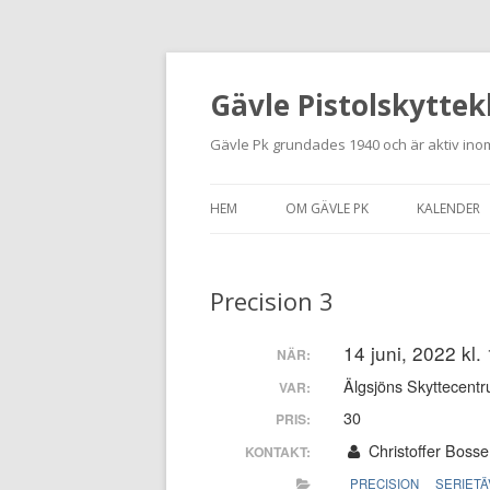
Gävle Pistolskyttek
Gävle Pk grundades 1940 och är aktiv inom
HEM
OM GÄVLE PK
KALENDER
HITTA HIT
Precision 3
NYBÖRJARE
MEDLEMSANSÖKAN
14 juni, 2022 kl.
NÄR:
Älgsjöns Skyttecentr
VAR:
KONTAKT
30
PRIS:
STADGAR
Christoffer Bosse
KONTAKT:
PRECISION
SERIETÄ