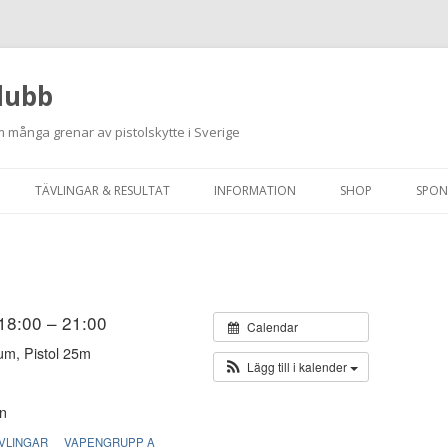
lubb
 många grenar av pistolskytte i Sverige
Hoppa
till
TÄVLINGAR & RESULTAT
INFORMATION
SHOP
SPON
innehåll
ANMÄLAN ON-LINE
ORDNINGSREGLER
SKJUTPROGRAM 2026
INTEGRITETSPOLICY
RUTINER FÖR SKJUTLEDARE
 18:00 – 21:00
Calendar
um, Pistol 25m
FÄLTSKYTTE
Lägg till i kalender
VAPENLICENS &
n
FÖRENINGSINTYG
VLINGAR
VAPENGRUPP A