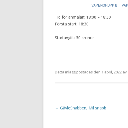
VAPENGRUPP B
VA
Tid för anmälan: 18:00 – 18:30
Första start: 18:30
Startavgift: 30 kronor
Detta inlägg postades den
1 april, 2022
av
I
←
GävleSnabben, Mil snabb
n
l