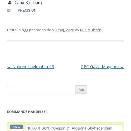
Diana Kjellberg
PRECISION
Detta inlägg postades den
3 maj, 2020
av
Nils Muhrén
.
I
←
Nationell helmatch #3
PPC Gävle Magnum
→
n
l
Sök
ä
efter:
g
g
KOMMANDE HÄNDELSER
s
n
AUG
16:00
IPSC/PPC-sport
@ Älgsjöns Skyttecentrum,