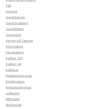
Fält
Fripistol
GävleDarren
GävleSnabben
Gävligfälten
Grovpistol
Herren på Täppan
Information
Introduktion
Kaliber .357
Kaliber .44
Kallelser
Klubbmästerskap
Kombination
Kretsmästerskap
Luftpistol
MilSnabb
Mörkerfält