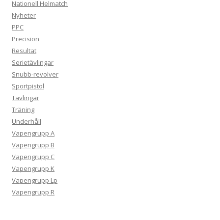
Nationell Helmatch
Nyheter
PPC
Precision
Resultat
Serietävlingar
Snubb-revolver
Sportpistol
Tävlingar
Träning
Underhåll
Vapengrupp A
Vapengrupp B
Vapengrupp C
Vapengrupp K
Vapengrupp Lp
Vapengrupp R