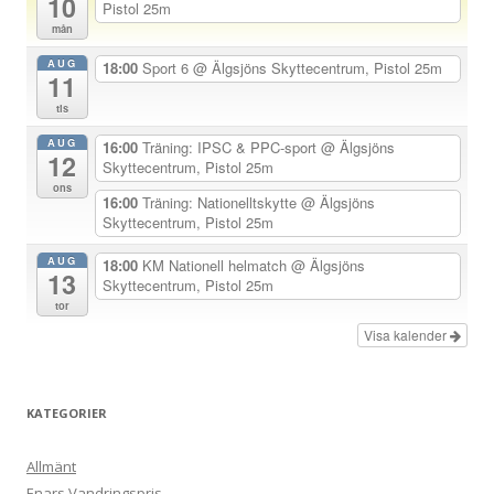
10
a
Pistol 25m
mån
v
AUG
i
18:00
Sport 6
@ Älgsjöns Skyttecentrum, Pistol 25m
11
g
tis
e
AUG
16:00
Träning: IPSC & PPC-sport
@ Älgsjöns
r
12
Skyttecentrum, Pistol 25m
i
ons
16:00
Träning: Nationelltskytte
@ Älgsjöns
n
Skyttecentrum, Pistol 25m
g
AUG
18:00
KM Nationell helmatch
@ Älgsjöns
13
Skyttecentrum, Pistol 25m
tor
Visa kalender
KATEGORIER
Allmänt
Enars Vandringspris