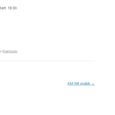
VAPENGRUPP K
art: 18:30.
MILJÖAMMUNITION?
BRA ATT HA LÄNKAR – VAPEN MM
v
Fransson
.
KM Mil snabb
→