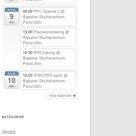
AUG
09:00
PPC Special 2
@
9
Älgsjöns Skyttecentrum,
Pistol 25m
sön
15:00
Precisionsträning
@
Älgsjöns Skyttecentrum,
Pistol 25m
16:30
PPC-träning
@
Älgsjöns Skyttecentrum,
Pistol 25m
AUG
16:00
IPSC/PPC-sport
@
10
Älgsjöns Skyttecentrum,
Pistol 25m
mån
Visa kalender
KATEGORIER
Allmänt