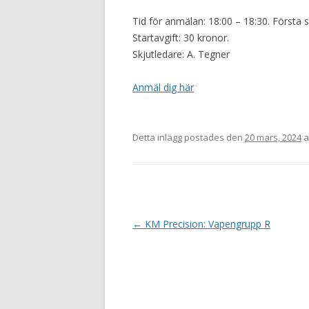
Tid för anmälan: 18:00 – 18:30. Första st
Startavgift: 30 kronor.
Skjutledare: A. Tegner
Anmäl dig här
Detta inlägg postades den
20 mars, 2024
a
I
←
KM Precision: Vapengrupp R
n
l
ä
g