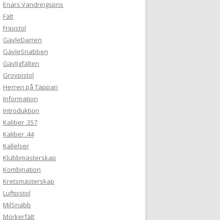
Enars Vandringspris
Fält
Fripistol
GävleDarren
GävleSnabben
Gävligfälten
Grovpistol
Herren på Täppan
Information
Introduktion
Kaliber .357
Kaliber .44
Kallelser
Klubbmästerskap
Kombination
Kretsmästerskap
Luftpistol
MilSnabb
Mörkerfält