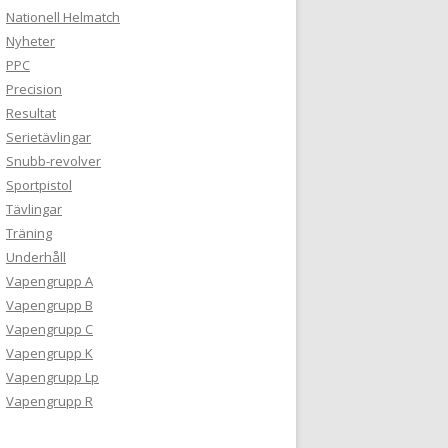
Nationell Helmatch
Nyheter
PPC
Precision
Resultat
Serietävlingar
Snubb-revolver
Sportpistol
Tävlingar
Träning
Underhåll
Vapengrupp A
Vapengrupp B
Vapengrupp C
Vapengrupp K
Vapengrupp Lp
Vapengrupp R