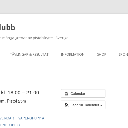
lubb
 många grenar av pistolskytte i Sverige
Hoppa
till
TÄVLINGAR & RESULTAT
INFORMATION
SHOP
SPON
innehåll
ANMÄLAN ON-LINE
ORDNINGSREGLER
SKJUTPROGRAM 2026
INTEGRITETSPOLICY
RUTINER FÖR SKJUTLEDARE
 kl. 18:00 – 21:00
Calendar
um, Pistol 25m
FÄLTSKYTTE
Lägg till i kalender
VAPENLICENS &
VLINGAR
VAPENGRUPP A
FÖRENINGSINTYG
PENGRUPP C