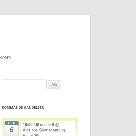
SORER
Sök
efter:
KOMMANDE HÄNDELSER
AUG
18:00
Mil snabb 5
@
6
Älgsjöns Skyttecentrum,
Pistol 25m
tor