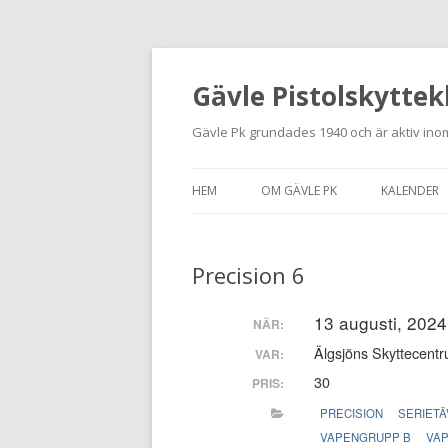
Gävle Pistolskyttek
Gävle Pk grundades 1940 och är aktiv inom
HEM
OM GÄVLE PK
KALENDER
HITTA HIT
Precision 6
NYBÖRJARE
MEDLEMSANSÖKAN
13 augusti, 2024
NÄR:
Älgsjöns Skyttecentr
VAR:
KONTAKT
30
PRIS:
STADGAR
PRECISION
SERIETÄ
VAPENGRUPP B
VA