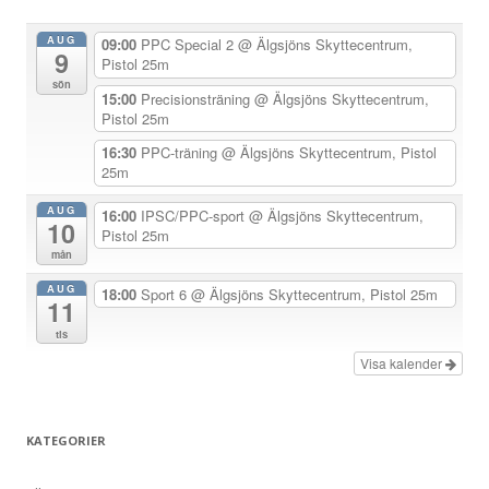
a
AUG
09:00
PPC Special 2
@ Älgsjöns Skyttecentrum,
9
v
Pistol 25m
sön
i
15:00
Precisionsträning
@ Älgsjöns Skyttecentrum,
Pistol 25m
g
e
16:30
PPC-träning
@ Älgsjöns Skyttecentrum, Pistol
25m
r
i
AUG
16:00
IPSC/PPC-sport
@ Älgsjöns Skyttecentrum,
10
Pistol 25m
n
mån
g
AUG
18:00
Sport 6
@ Älgsjöns Skyttecentrum, Pistol 25m
11
tis
Visa kalender
KATEGORIER