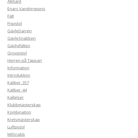
Allmänt
Enars Vandringspris
Fält
Fripistol
GävleDarren
GävleSnabben
Gävligfälten
Grovpistol
Herren på Täppan
Information
Introduktion
Kaliber .357
Kaliber .44
Kallelser
Klubbmästerskap
Kombination
Kretsmästerskap
Luftpistol
MilSnabb