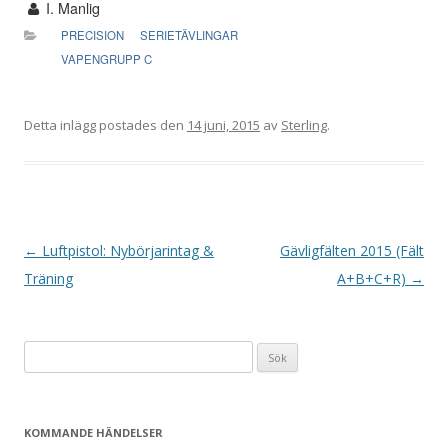
I. Manlig
PRECISION
SERIETÄVLINGAR
VAPENGRUPP C
Detta inlägg postades den
14 juni, 2015
av
Sterling
.
I
←
Luftpistol: Nybörjarintag &
Gävligfälten 2015 (Fält
n
Träning
A+B+C+R)
→
l
ä
Sök
g
efter:
g
s
KOMMANDE HÄNDELSER
n