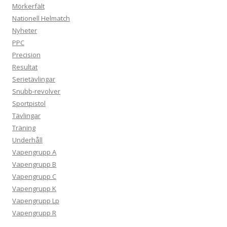
Mörkerfält
Nationell Helmatch
Nyheter
PPC
Precision
Resultat
Serietävlingar
Snubb-revolver
Sportpistol
Tävlingar
Träning
Underhåll
Vapengrupp A
Vapengrupp B
Vapengrupp C
Vapengrupp K
Vapengrupp Lp
Vapengrupp R