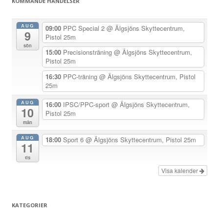
KOMMANDE HÄNDELSER
s
n
AUG
09:00
PPC Special 2
@ Älgsjöns Skyttecentrum,
9
a
Pistol 25m
sön
v
15:00
Precisionsträning
@ Älgsjöns Skyttecentrum,
Pistol 25m
i
g
16:30
PPC-träning
@ Älgsjöns Skyttecentrum, Pistol
25m
e
r
AUG
16:00
IPSC/PPC-sport
@ Älgsjöns Skyttecentrum,
10
Pistol 25m
i
mån
n
AUG
18:00
Sport 6
@ Älgsjöns Skyttecentrum, Pistol 25m
g
11
tis
Visa kalender
KATEGORIER