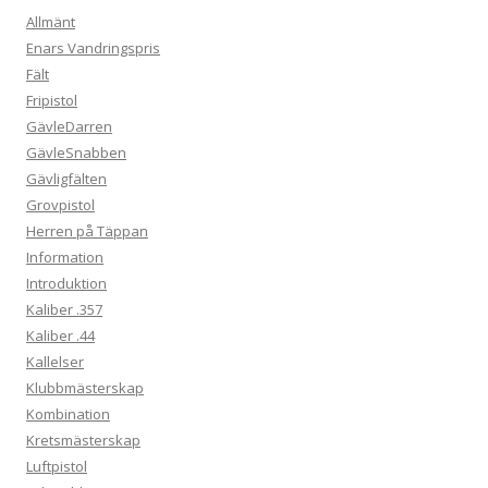
Allmänt
Enars Vandringspris
Fält
Fripistol
GävleDarren
GävleSnabben
Gävligfälten
Grovpistol
Herren på Täppan
Information
Introduktion
Kaliber .357
Kaliber .44
Kallelser
Klubbmästerskap
Kombination
Kretsmästerskap
Luftpistol