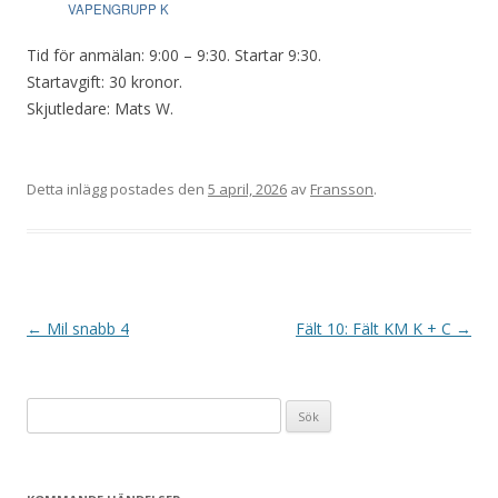
VAPENGRUPP K
Tid för anmälan: 9:00 – 9:30. Startar 9:30.
Startavgift: 30 kronor.
Skjutledare: Mats W.
Detta inlägg postades den
5 april, 2026
av
Fransson
.
I
←
Mil snabb 4
Fält 10: Fält KM K + C
→
n
l
Sök
ä
efter:
g
g