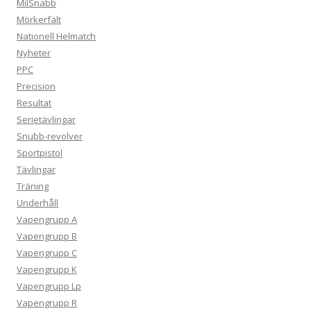
MilSnabb
Mörkerfält
Nationell Helmatch
Nyheter
PPC
Precision
Resultat
Serietävlingar
Snubb-revolver
Sportpistol
Tävlingar
Träning
Underhåll
Vapengrupp A
Vapengrupp B
Vapengrupp C
Vapengrupp K
Vapengrupp Lp
Vapengrupp R