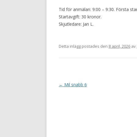
Tid för anmälan: 9:00 – 9:30. Första star
Startavgift: 30 kronor.
Skjutledare: Jan L.
Detta inlägg postades den
8 april, 2026
av
I
←
Mil snabb 6
n
l
ä
g
g
s