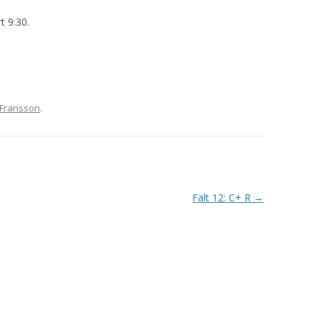
VAPENGRUPP K
t 9:30.
MILJÖAMMUNITION?
BRA ATT HA LÄNKAR – VAPEN MM
Fransson
.
Fält 12: C+ R
→