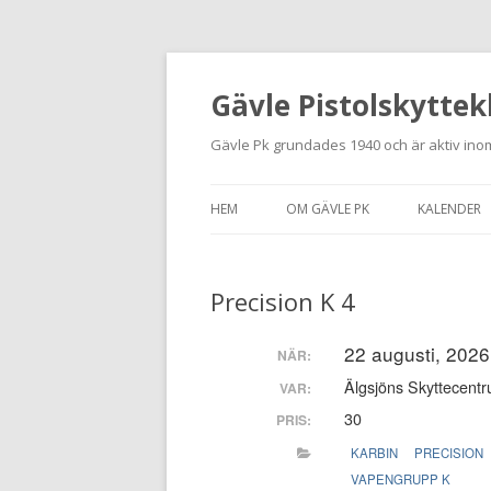
Gävle Pistolskyttek
Gävle Pk grundades 1940 och är aktiv inom
HEM
OM GÄVLE PK
KALENDER
HITTA HIT
Precision K 4
NYBÖRJARE
MEDLEMSANSÖKAN
22 augusti, 2026
NÄR:
Älgsjöns Skyttecentr
VAR:
KONTAKT
30
PRIS:
STADGAR
KARBIN
PRECISION
VAPENGRUPP K