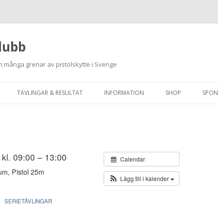
lubb
 många grenar av pistolskytte i Sverige
Hoppa
till
TÄVLINGAR & RESULTAT
INFORMATION
SHOP
SPON
innehåll
ANMÄLAN ON-LINE
ORDNINGSREGLER
SKJUTPROGRAM 2026
INTEGRITETSPOLICY
RUTINER FÖR SKJUTLEDARE
 kl. 09:00 – 13:00
Calendar
um, Pistol 25m
FÄLTSKYTTE
Lägg till i kalender
VAPENLICENS &
SERIETÄVLINGAR
FÖRENINGSINTYG