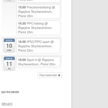
15:00
Precisionsträning
@
Älgsjöns Skyttecentrum,
Pistol 25m
16:30
PPC-träning
@
Älgsjöns Skyttecentrum,
Pistol 25m
AUG
16:00
IPSC/PPC-sport
@
10
Älgsjöns Skyttecentrum,
Pistol 25m
mån
AUG
18:00
Sport 6
@ Älgsjöns
11
Skyttecentrum, Pistol 25m
tis
Visa kalender
KATEGORIER
Allmänt