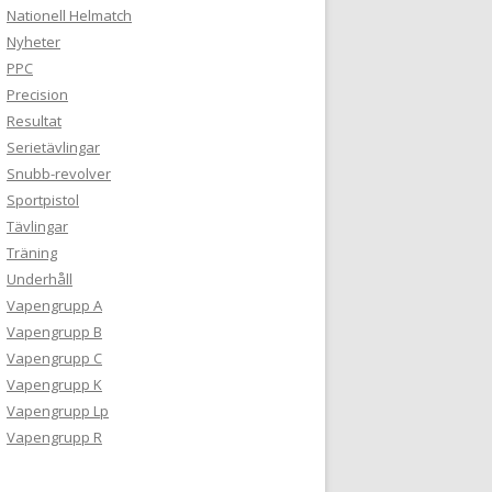
Nationell Helmatch
Nyheter
PPC
Precision
Resultat
Serietävlingar
Snubb-revolver
Sportpistol
Tävlingar
Träning
Underhåll
Vapengrupp A
Vapengrupp B
Vapengrupp C
Vapengrupp K
Vapengrupp Lp
Vapengrupp R