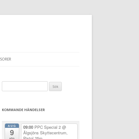
SORER
Sök
efter:
KOMMANDE HÄNDELSER
AUG
09:00
PPC Special 2
@
9
Älgsjöns Skyttecentrum,
Pistol 25m
sön