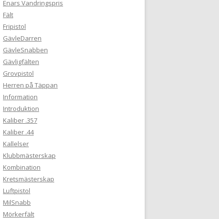
Enars Vandringspris
Fält
Fripistol
GävleDarren
GävleSnabben
Gävligfälten
Grovpistol
Herren på Täppan
Information
Introduktion
Kaliber .357
Kaliber .44
Kallelser
Klubbmästerskap
Kombination
Kretsmästerskap
Luftpistol
MilSnabb
Mörkerfält