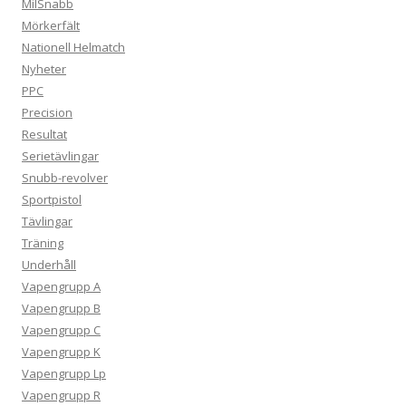
MilSnabb
Mörkerfält
Nationell Helmatch
Nyheter
PPC
Precision
Resultat
Serietävlingar
Snubb-revolver
Sportpistol
Tävlingar
Träning
Underhåll
Vapengrupp A
Vapengrupp B
Vapengrupp C
Vapengrupp K
Vapengrupp Lp
Vapengrupp R