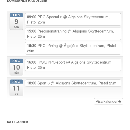
KOMMANDE HÄNDELSER
s
n
AUG
09:00
PPC Special 2
@ Älgsjöns Skyttecentrum,
9
a
Pistol 25m
sön
v
15:00
Precisionsträning
@ Älgsjöns Skyttecentrum,
Pistol 25m
i
g
16:30
PPC-träning
@ Älgsjöns Skyttecentrum, Pistol
25m
e
r
AUG
16:00
IPSC/PPC-sport
@ Älgsjöns Skyttecentrum,
10
Pistol 25m
i
mån
n
AUG
18:00
Sport 6
@ Älgsjöns Skyttecentrum, Pistol 25m
g
11
tis
Visa kalender
KATEGORIER