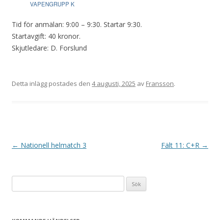
VAPENGRUPP K
Tid för anmälan: 9:00 – 9:30. Startar 9:30.
Startavgift: 40 kronor.
Skjutledare: D. Forslund
Detta inlägg postades den
4 augusti, 2025
av
Fransson
.
I
←
Nationell helmatch 3
Fält 11: C+R
→
n
l
Sök
ä
efter:
g
g