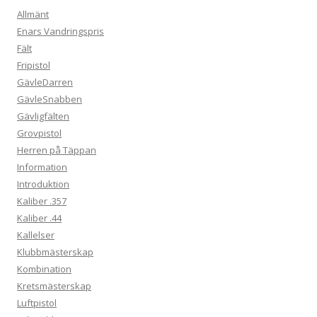
Allmänt
Enars Vandringspris
Fält
Fripistol
GävleDarren
GävleSnabben
Gävligfälten
Grovpistol
Herren på Täppan
Information
Introduktion
Kaliber .357
Kaliber .44
Kallelser
Klubbmästerskap
Kombination
Kretsmästerskap
Luftpistol