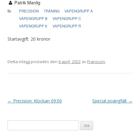
Patrik Manlig
PRECISION
TRÄNING
VAPENGRUPP A
VAPENGRUPP B
VAPENGRUPP C
VAPENGRUPP K
VAPENGRUPP R
Startavgift: 20 kronor
Detta inlägg postades den
6 april, 2022
av
Fransson
.
I
←
Precision: Klockan 09:00
Special poängfält
→
n
l
Sök
ä
efter:
g