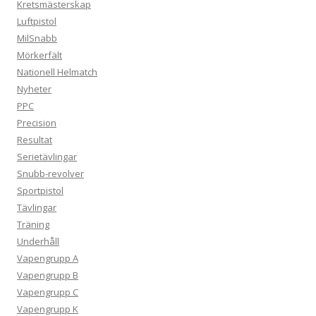
Kretsmästerskap
Luftpistol
MilSnabb
Mörkerfält
Nationell Helmatch
Nyheter
PPC
Precision
Resultat
Serietävlingar
Snubb-revolver
Sportpistol
Tävlingar
Träning
Underhåll
Vapengrupp A
Vapengrupp B
Vapengrupp C
Vapengrupp K