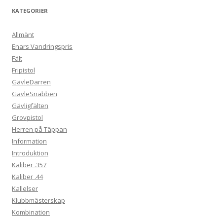
KATEGORIER
Allmänt
Enars Vandringspris
Fält
Fripistol
GävleDarren
GävleSnabben
Gävligfälten
Grovpistol
Herren på Täppan
Information
Introduktion
Kaliber .357
Kaliber .44
Kallelser
Klubbmästerskap
Kombination