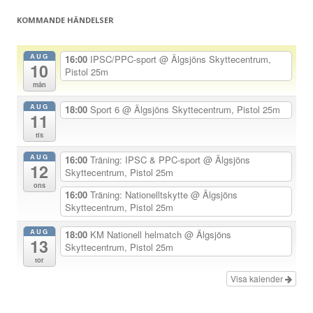
g
KOMMANDE HÄNDELSER
s
n
AUG
16:00
IPSC/PPC-sport
@ Älgsjöns Skyttecentrum,
10
a
Pistol 25m
mån
v
AUG
i
18:00
Sport 6
@ Älgsjöns Skyttecentrum, Pistol 25m
11
g
tis
e
AUG
16:00
Träning: IPSC & PPC-sport
@ Älgsjöns
r
12
Skyttecentrum, Pistol 25m
i
ons
16:00
Träning: Nationelltskytte
@ Älgsjöns
n
Skyttecentrum, Pistol 25m
g
AUG
18:00
KM Nationell helmatch
@ Älgsjöns
13
Skyttecentrum, Pistol 25m
tor
Visa kalender