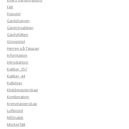
Fält
Fripistol
GävleDarren
GävleSnabben
Gävligfälten
Grovpistol
Herren på Täppan
Information
Introduktion
Kaliber .357
Kaliber .44
Kallelser
Klubbmästerskap
Kombination
Kretsmästerskap
Luftpistol
MilSnabb
Mörkerfält