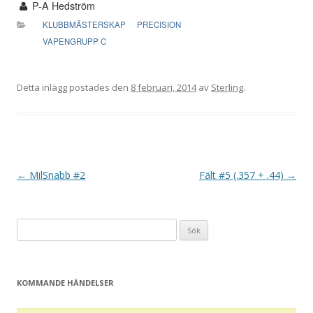
P-A Hedström
KLUBBMÄSTERSKAP
PRECISION
VAPENGRUPP C
Detta inlägg postades den
8 februari, 2014
av
Sterling
.
I
←
MilSnabb #2
Fält #5 (.357 + .44)
→
n
l
Sök
ä
efter:
g
g
KOMMANDE HÄNDELSER
s
n