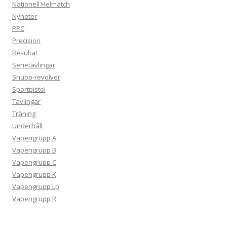
Nationell Helmatch
Nyheter
PPC
Precision
Resultat
Serietävlingar
Snubb-revolver
Sportpistol
Tävlingar
Träning
Underhåll
Vapengrupp A
Vapengrupp B
Vapengrupp C
Vapengrupp K
Vapengrupp Lp
Vapengrupp R