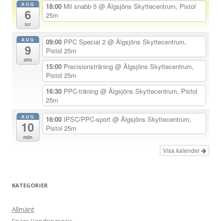
AUG
18:00
Mil snabb 5
@ Älgsjöns Skyttecentrum, Pistol
6
a
25m
tor
v
AUG
i
09:00
PPC Special 2
@ Älgsjöns Skyttecentrum,
9
Pistol 25m
g
sön
15:00
Precisionsträning
@ Älgsjöns Skyttecentrum,
e
Pistol 25m
r
16:30
PPC-träning
@ Älgsjöns Skyttecentrum, Pistol
i
25m
n
AUG
16:00
IPSC/PPC-sport
@ Älgsjöns Skyttecentrum,
g
10
Pistol 25m
mån
Visa kalender
KATEGORIER
Allmänt
Enars Vandringspris