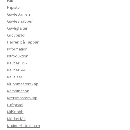
Fält
Fripistol
GävleDarren
GävleSnabben
Gävligfälten
Grovpistol
Herren på Täppan
Information
Introduktion
Kaliber .357
Kaliber .44
Kallelser
Klubbmästerskap
Kombination
Kretsmästerskap
Luftpistol
MilSnabb
Mörkerfält
Nationell Helmatch