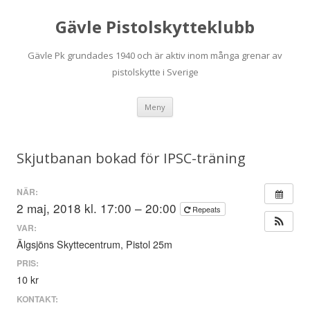
Gävle Pistolskytteklubb
Gävle Pk grundades 1940 och är aktiv inom många grenar av
pistolskytte i Sverige
Hoppa
Meny
till
innehåll
Skjutbanan bokad för IPSC-träning
NÄR:
2 maj, 2018 kl. 17:00 – 20:00
Repeats
VAR:
Älgsjöns Skyttecentrum, Pistol 25m
PRIS:
10 kr
KONTAKT: