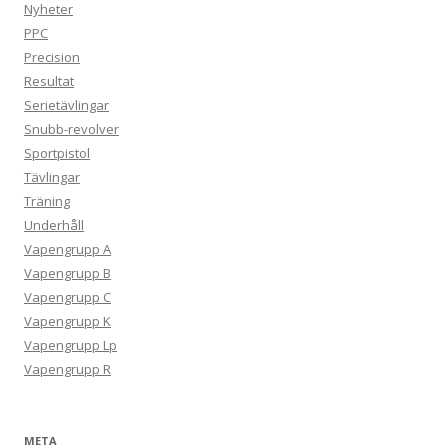
Nyheter
PPC
Precision
Resultat
Serietävlingar
Snubb-revolver
Sportpistol
Tävlingar
Träning
Underhåll
Vapengrupp A
Vapengrupp B
Vapengrupp C
Vapengrupp K
Vapengrupp Lp
Vapengrupp R
META