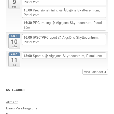
9
a
Pistol 25m
sön
v
15:00
Precisionsträning
@ Älgsjöns Skyttecentrum,
Pistol 25m
i
g
16:30
PPC-träning
@ Älgsjöns Skyttecentrum, Pistol
25m
e
r
AUG
16:00
IPSC/PPC-sport
@ Älgsjöns Skyttecentrum,
10
Pistol 25m
i
mån
n
AUG
18:00
Sport 6
@ Älgsjöns Skyttecentrum, Pistol 25m
g
11
tis
Visa kalender
KATEGORIER
Allmänt
Enars Vandringspris