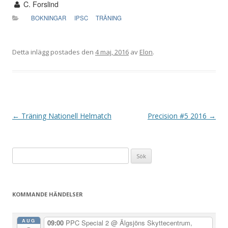
C. Forslind
BOKNINGAR
IPSC
TRÄNING
Detta inlägg postades den
4 maj, 2016
av
Elon
.
I
←
Träning Nationell Helmatch
Precision #5 2016
→
n
l
Sök
ä
efter:
g
g
KOMMANDE HÄNDELSER
s
n
AUG
09:00
PPC Special 2
@ Älgsjöns Skyttecentrum,