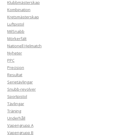
Klubbmästerskap
Kombination
Kretsmästerskap
Luftpistol
MilSnabb
Mörkerfält
Nationell Helmatch
Nyheter
PPC
Precision
Resultat
Serietävlingar
Snubb-revolver
Sportpistol
Tävlingar
Träning
Underhåll
Vapengrupp A
Vapengrupp B