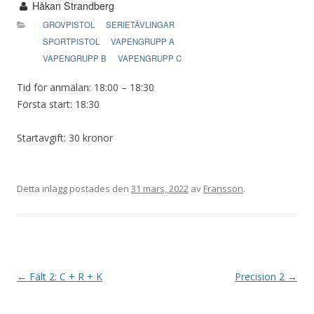
Håkan Strandberg
GROVPISTOL
SERIETÄVLINGAR
SPORTPISTOL
VAPENGRUPP A
VAPENGRUPP B
VAPENGRUPP C
Tid för anmälan: 18:00 – 18:30
Första start: 18:30
Startavgift: 30 kronor
Detta inlägg postades den
31 mars, 2022
av
Fransson
.
I
←
Fält 2: C + R + K
Precision 2
→
n