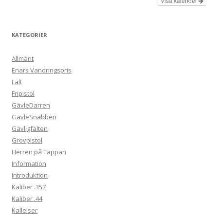
Visa kalender
KATEGORIER
Allmänt
Enars Vandringspris
Fält
Fripistol
GävleDarren
GävleSnabben
Gävligfälten
Grovpistol
Herren på Täppan
Information
Introduktion
Kaliber .357
Kaliber .44
Kallelser