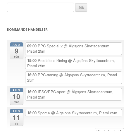
l
Sök
ä
efter:
g
g
KOMMANDE HÄNDELSER
s
n
AUG
09:00
PPC Special 2
@ Älgsjöns Skyttecentrum,
9
a
Pistol 25m
sön
v
15:00
Precisionsträning
@ Älgsjöns Skyttecentrum,
Pistol 25m
i
g
16:30
PPC-träning
@ Älgsjöns Skyttecentrum, Pistol
25m
e
r
AUG
16:00
IPSC/PPC-sport
@ Älgsjöns Skyttecentrum,
10
Pistol 25m
i
mån
n
AUG
18:00
Sport 6
@ Älgsjöns Skyttecentrum, Pistol 25m
g
11
tis