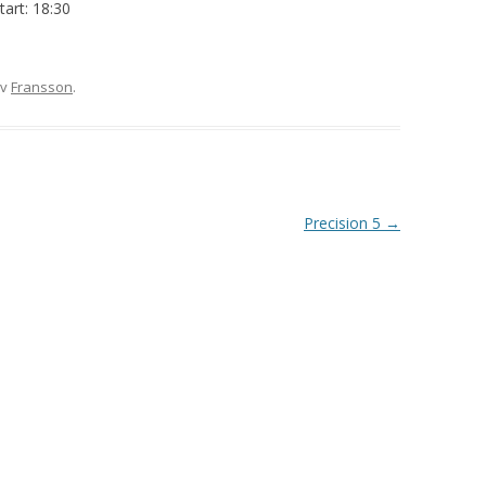
tart: 18:30
VAPENGRUPP K
MILJÖAMMUNITION?
v
Fransson
.
BRA ATT HA LÄNKAR – VAPEN MM
Precision 5
→