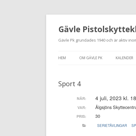
Gävle Pistolskyttek
Gävle Pk grundades 1940 och är aktiv inom
HEM
OM GÄVLE PK
KALENDER
HITTA HIT
Sport 4
NYBÖRJARE
MEDLEMSANSÖKAN
4 juli, 2023 kl. 
NÄR:
Älgsjöns Skyttecentr
VAR:
KONTAKT
30
PRIS:
STADGAR
SERIETÄVLINGAR
S