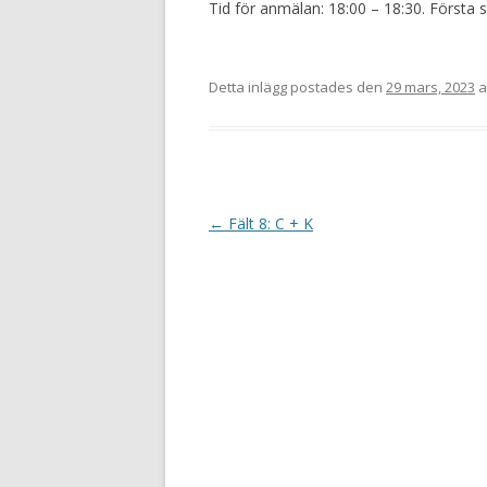
Tid för anmälan: 18:00 – 18:30. Första s
Detta inlägg postades den
29 mars, 2023
a
I
←
Fält 8: C + K
n
l
ä
g
g
s
n
a