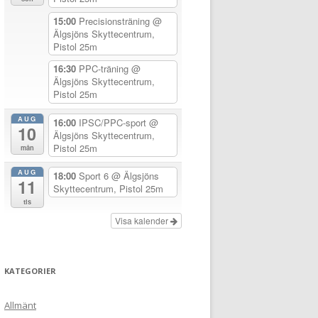
15:00
Precisionsträning
@
Älgsjöns Skyttecentrum,
Pistol 25m
16:30
PPC-träning
@
Älgsjöns Skyttecentrum,
Pistol 25m
AUG
16:00
IPSC/PPC-sport
@
10
Älgsjöns Skyttecentrum,
Pistol 25m
mån
AUG
18:00
Sport 6
@ Älgsjöns
11
Skyttecentrum, Pistol 25m
tis
Visa kalender
KATEGORIER
Allmänt