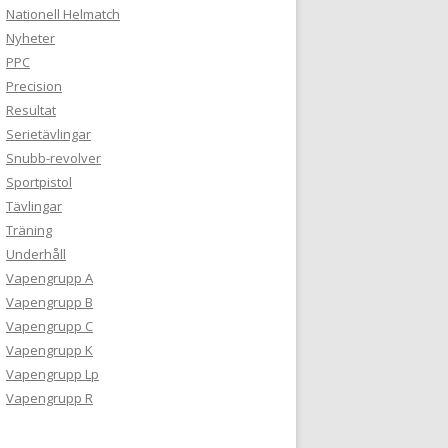
Nationell Helmatch
Nyheter
PPC
Precision
Resultat
Serietävlingar
Snubb-revolver
Sportpistol
Tävlingar
Träning
Underhåll
Vapengrupp A
Vapengrupp B
Vapengrupp C
Vapengrupp K
Vapengrupp Lp
Vapengrupp R