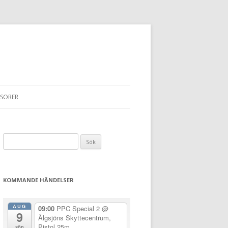
SORER
Sök
efter:
KOMMANDE HÄNDELSER
AUG
09:00
PPC Special 2
@
9
Älgsjöns Skyttecentrum,
Pistol 25m
sön