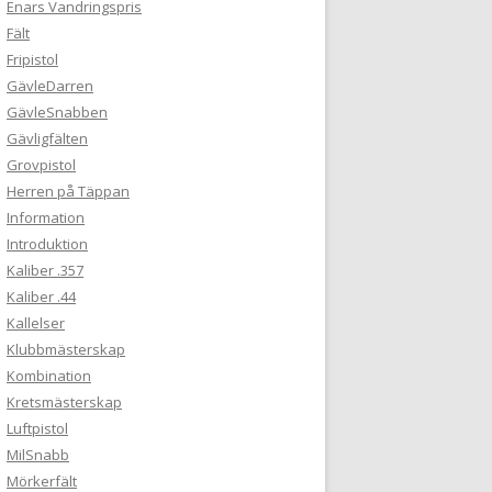
Enars Vandringspris
Fält
Fripistol
GävleDarren
GävleSnabben
Gävligfälten
Grovpistol
Herren på Täppan
Information
Introduktion
Kaliber .357
Kaliber .44
Kallelser
Klubbmästerskap
Kombination
Kretsmästerskap
Luftpistol
MilSnabb
Mörkerfält