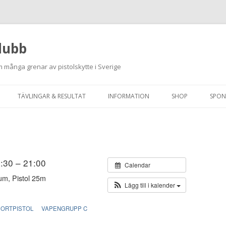
lubb
 många grenar av pistolskytte i Sverige
Hoppa
till
TÄVLINGAR & RESULTAT
INFORMATION
SHOP
SPON
innehåll
ANMÄLAN ON-LINE
ORDNINGSREGLER
SKJUTPROGRAM 2026
INTEGRITETSPOLICY
RUTINER FÖR SKJUTLEDARE
18:30 – 21:00
Calendar
um, Pistol 25m
FÄLTSKYTTE
Lägg till i kalender
VAPENLICENS &
PORTPISTOL
VAPENGRUPP C
FÖRENINGSINTYG