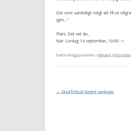
Det vore samtidigt roligt att få se någ
igen…”.
Plats: Det vet du…
När: Lördag 14 september, 10:00 ->
Detta inlägg postades i
Allmänt
,
Informati
I
←
Skjutförbud dagtid vardagar
n
l
ä
g