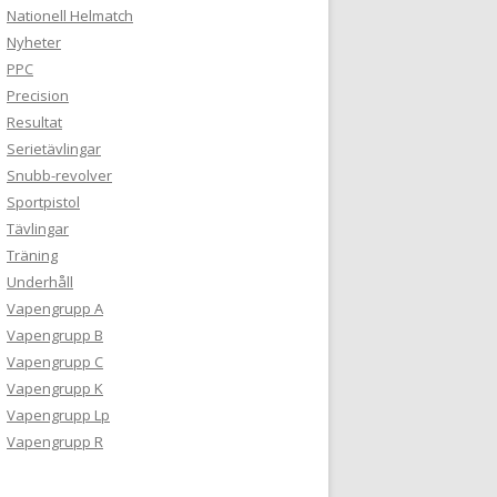
Nationell Helmatch
Nyheter
PPC
Precision
Resultat
Serietävlingar
Snubb-revolver
Sportpistol
Tävlingar
Träning
Underhåll
Vapengrupp A
Vapengrupp B
Vapengrupp C
Vapengrupp K
Vapengrupp Lp
Vapengrupp R