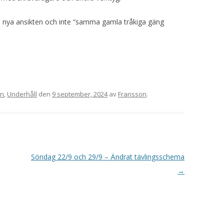
VAPENGRUPP K
ra nya ansikten och inte “samma gamla tråkiga gäng
MILJÖAMMUNITION?
BRA ATT HA LÄNKAR – VAPEN MM
on
,
Underhåll
den
9 september, 2024
av
Fransson
.
Söndag 22/9 och 29/9 – Ändrat tävlingsschema
→