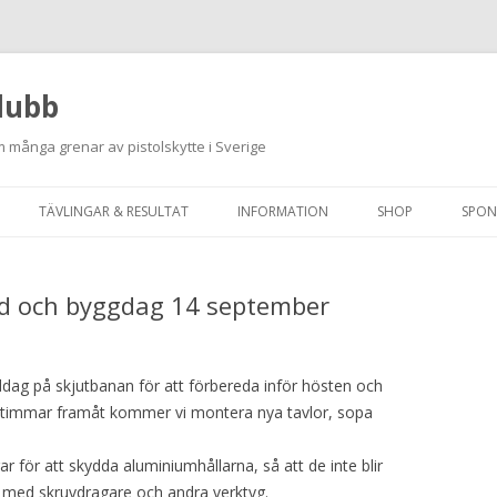
lubb
 många grenar av pistolskytte i Sverige
Hoppa
till
TÄVLINGAR & RESULTAT
INFORMATION
SHOP
SPON
innehåll
ANMÄLAN ON-LINE
ORDNINGSREGLER
 och byggdag 14 september
SKJUTPROGRAM 2026
INTEGRITETSPOLICY
RUTINER FÖR SKJUTLEDARE
dag på skjutbanan för att förbereda inför hösten och
FÄLTSKYTTE
a timmar framåt kommer vi montera nya tavlor, sopa
VAPENLICENS &
 för att skydda aluminiumhållarna, så att de inte blir
FÖRENINGSINTYG
 med skruvdragare och andra verktyg.