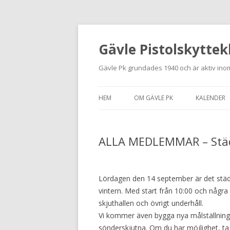
Gävle Pistolskyttek
Gävle Pk grundades 1940 och är aktiv inom
HEM
OM GÄVLE PK
KALENDER
HITTA HIT
ALLA MEDLEMMAR – Städ
NYBÖRJARE
MEDLEMSANSÖKAN
Lördagen den 14 september är det städ
KONTAKT
vintern. Med start från 10:00 och någr
skjuthallen och övrigt underhåll.
STADGAR
Vi kommer även bygga nya målställningar
sönderskjutna. Om du har möjlighet, ta