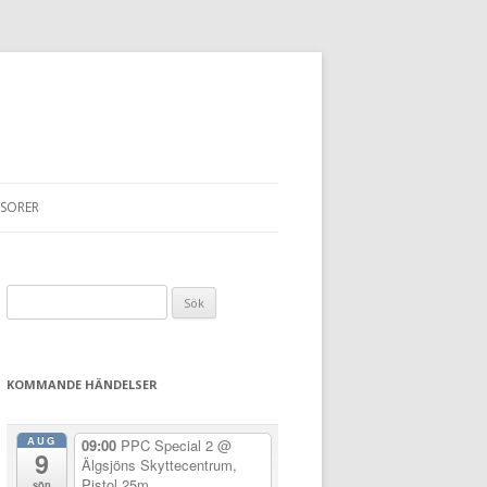
SORER
Sök
efter:
KOMMANDE HÄNDELSER
AUG
09:00
PPC Special 2
@
9
Älgsjöns Skyttecentrum,
Pistol 25m
sön