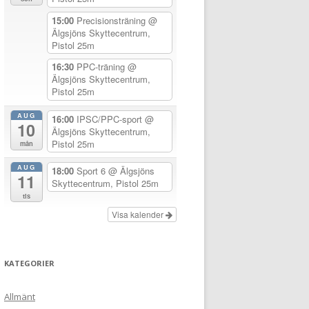
15:00
Precisionsträning
@
Älgsjöns Skyttecentrum,
Pistol 25m
16:30
PPC-träning
@
Älgsjöns Skyttecentrum,
Pistol 25m
AUG
16:00
IPSC/PPC-sport
@
10
Älgsjöns Skyttecentrum,
Pistol 25m
mån
AUG
18:00
Sport 6
@ Älgsjöns
11
Skyttecentrum, Pistol 25m
tis
Visa kalender
KATEGORIER
Allmänt