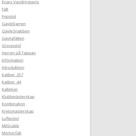
Enars Vandringspris
Fält
Fripistol
GävleDarren
GävleSnabben
Gävligfälten
Grovpistol
Herren på Täppan
Information
Introduktion
Kaliber .357
Kaliber .44
Kallelser
Klubbmästerskap
Kombination
Kretsmästerskap
Luftpistol
MilSnabb
Mörkerfält