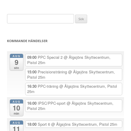
ä
g
Sök
g
efter:
s
n
KOMMANDE HÄNDELSER
a
v
AUG
09:00
PPC Special 2
@ Älgsjöns Skyttecentrum,
9
i
Pistol 25m
sön
g
15:00
Precisionsträning
@ Älgsjöns Skyttecentrum,
Pistol 25m
e
r
16:30
PPC-träning
@ Älgsjöns Skyttecentrum, Pistol
25m
i
n
AUG
16:00
IPSC/PPC-sport
@ Älgsjöns Skyttecentrum,
10
Pistol 25m
g
mån
AUG
18:00
Sport 6
@ Älgsjöns Skyttecentrum, Pistol 25m
11