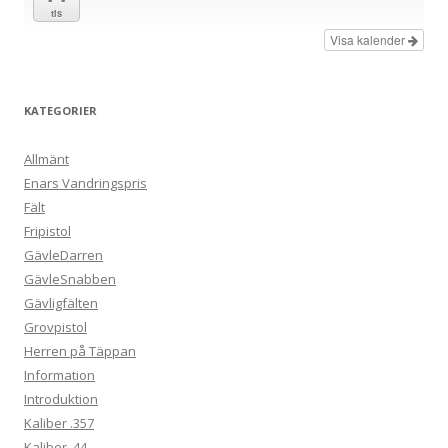
tis
Visa kalender
KATEGORIER
Allmänt
Enars Vandringspris
Fält
Fripistol
GävleDarren
GävleSnabben
Gävligfälten
Grovpistol
Herren på Täppan
Information
Introduktion
Kaliber .357
Kaliber .44