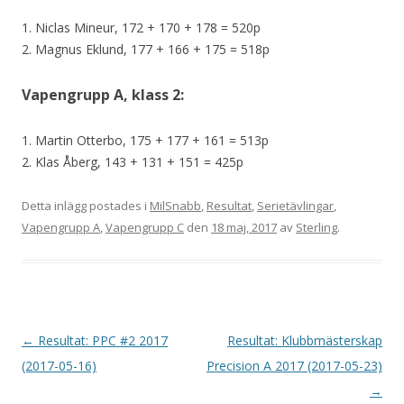
1. Niclas Mineur, 172 + 170 + 178 = 520p
2. Magnus Eklund, 177 + 166 + 175 = 518p
Vapengrupp A, klass 2:
1. Martin Otterbo, 175 + 177 + 161 = 513p
2. Klas Åberg, 143 + 131 + 151 = 425p
Detta inlägg postades i
MilSnabb
,
Resultat
,
Serietävlingar
,
Vapengrupp A
,
Vapengrupp C
den
18 maj, 2017
av
Sterling
.
I
←
Resultat: PPC #2 2017
Resultat: Klubbmästerskap
n
(2017-05-16)
Precision A 2017 (2017-05-23)
l
→