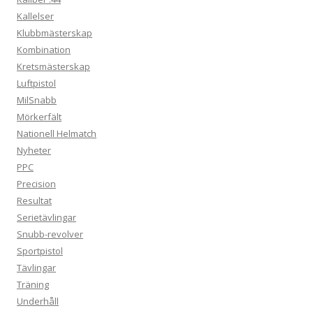
Kallelser
Klubbmästerskap
Kombination
Kretsmästerskap
Luftpistol
MilSnabb
Mörkerfält
Nationell Helmatch
Nyheter
PPC
Precision
Resultat
Serietävlingar
Snubb-revolver
Sportpistol
Tävlingar
Träning
Underhåll