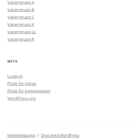
Vapengrupp A
Vapengrupp B
Vapengrupp C
Vapengrupp K
Vapengrupp Lp
Vapengrupp R
META
Logga in
Flöde för inlägg
Flöde för kommentarer
WordPress.org
Integritetspolicy
Drivs med WordPress