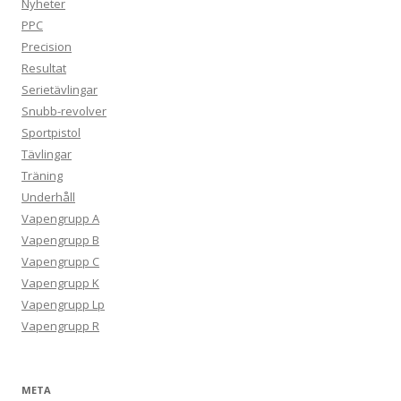
Nyheter
PPC
Precision
Resultat
Serietävlingar
Snubb-revolver
Sportpistol
Tävlingar
Träning
Underhåll
Vapengrupp A
Vapengrupp B
Vapengrupp C
Vapengrupp K
Vapengrupp Lp
Vapengrupp R
META