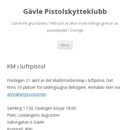
Gävle Pistolskytteklubb
Gävle Pk grundades 1940 och är aktiv inom många grenar av
pistolskytte i Sverige
Hoppa
Meny
till
innehåll
KM i luftpistol
Fredagen 21 april är det klubbmästerskap i luftpistol. Det
finns 10 platser för tävlingsugna deltagare. Anmälan sker via
anmälningssystemet
.
Samling 17:30, tävlingen börjar 18:00.
Plats: Lindängens dagcenter
Vallongatan 6 Gävle
Kostnad: 40kr