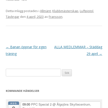
Detta inlägg postades i
Allmänt
,
Klubbmästerskap
,
Luftpistol
,
Tävlingar
den
4 april, 2023
av
Fransson
.
I
←
Banan öppnar för egen
ALLA MEDLEMMAR – Städdag
n
träning
29 april
→
l
ä
Sök
g
efter:
g
s
KOMMANDE HÄNDELSER
n
a
AUG
09:00
PPC Special 2
@ Älgsjöns Skyttecentrum,
v