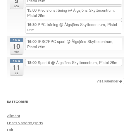
9
Pistol 25m
sön
i
15:00
Precisionsträning
@ Älgsjöns Skyttecentrum,
Pistol 25m
g
e
16:30
PPC-träning
@ Älgsjöns Skyttecentrum, Pistol
25m
r
i
AUG
16:00
IPSC/PPC-sport
@ Älgsjöns Skyttecentrum,
10
Pistol 25m
n
mån
g
AUG
18:00
Sport 6
@ Älgsjöns Skyttecentrum, Pistol 25m
11
tis
Visa kalender
KATEGORIER
Allmänt
Enars Vandringspris
Fält