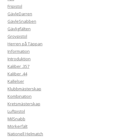
Fripistol
GävleDarren
GävleSnabben
Gävligfälten
Grovpistol
Herren på Täppan
Information
Introduktion
Kaliber .357
Kaliber .44
Kallelser
Klubbmästerskap
Kombination
Kretsmästerskap
Luftpistol
MilSnabb
Mörkerfält
Nationell Helmatch