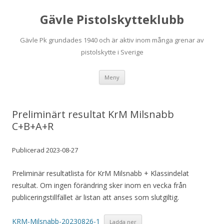
Gävle Pistolskytteklubb
Gävle Pk grundades 1940 och är aktiv inom många grenar av
pistolskytte i Sverige
Hoppa
Meny
till
innehåll
Preliminärt resultat KrM Milsnabb
C+B+A+R
Publicerad 2023-08-27
Preliminär resultatlista för KrM Milsnabb + Klassindelat
resultat. Om ingen förändring sker inom en vecka från
publiceringstillfället är listan att anses som slutgiltig.
KRM-Milsnabb-20230826-1
Ladda ner