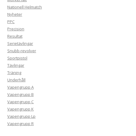
Nationell Helmatch
Nyheter
PPC
Precision
Resultat
Serietävlingar
Snubb-revolver
Sportpistol
Tävlingar
Träning
Underhåll
Vapengrupp A
Vapengrupp B
Vapengrupp C
Vapengrupp K
Vapengrupp Lp
Vapengrupp R