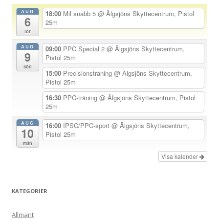
a
AUG
18:00
Mil snabb 5
@ Älgsjöns Skyttecentrum, Pistol
6
v
25m
tor
i
AUG
g
09:00
PPC Special 2
@ Älgsjöns Skyttecentrum,
9
Pistol 25m
e
sön
15:00
Precisionsträning
@ Älgsjöns Skyttecentrum,
r
Pistol 25m
i
16:30
PPC-träning
@ Älgsjöns Skyttecentrum, Pistol
n
25m
g
AUG
16:00
IPSC/PPC-sport
@ Älgsjöns Skyttecentrum,
10
Pistol 25m
mån
Visa kalender
KATEGORIER
Allmänt