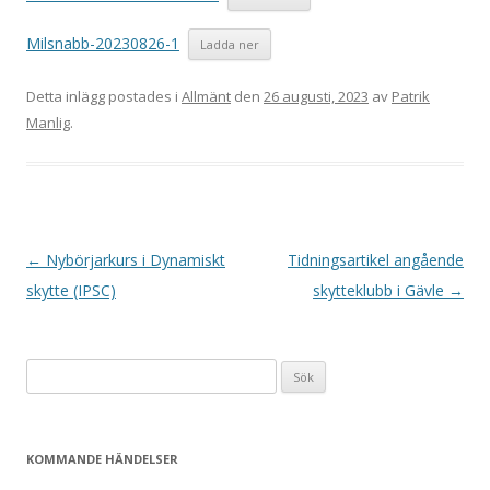
Milsnabb-20230826-1
Ladda ner
Detta inlägg postades i
Allmänt
den
26 augusti, 2023
av
Patrik
Manlig
.
I
←
Nybörjarkurs i Dynamiskt
Tidningsartikel angående
n
skytte (IPSC)
skytteklubb i Gävle
→
l
ä
Sök
g
efter:
g
s
KOMMANDE HÄNDELSER
n