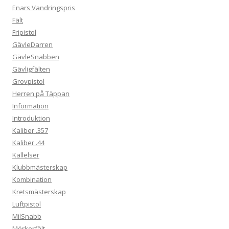
Enars Vandringspris
Fält
Fripistol
GävleDarren
GävleSnabben
Gävligfälten
Grovpistol
Herren på Täppan
Information
Introduktion
Kaliber .357
Kaliber .44
Kallelser
Klubbmästerskap
Kombination
Kretsmästerskap
Luftpistol
MilSnabb
Mörkerfält