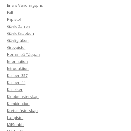
Enars Vandringspris
Fält
Fripistol
GävleDarren
GävleSnabben
Gävligfälten
Grovpistol
Herren på Täppan
Information
Introduktion
Kaliber .357
Kaliber .44
Kallelser
Klubbmästerskap
Kombination
Kretsmästerskap
Luftpistol
MilSnabb