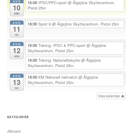
AUG
16:00
IPSC/PPC-sport
@ Älgsjöns Skyttecentrum,
10
v
Pistol 25m
mån
i
AUG
g
18:00
Sport 6
@ Älgsjöns Skyttecentrum, Pistol 25m
11
e
tis
r
AUG
16:00
Träning: IPSC & PPC-sport
@ Älgsjöns
i
12
Skyttecentrum, Pistol 25m
n
ons
16:00
Träning: Nationelltskytte
@ Älgsjöns
g
Skyttecentrum, Pistol 25m
AUG
18:00
KM Nationell helmatch
@ Älgsjöns
13
Skyttecentrum, Pistol 25m
tor
Visa kalender
KATEGORIER
Allmänt