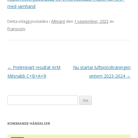
med-jarnhand
Detta inlägg postades i
Allmänt
den
1 september, 2023
av
Fransson
.
I
←
Preliminärt resultat KrM
Nu startar luftpistolträningen
n
Milsnabb C+B+A+R
vintern 2023-2024
→
l
ä
Sök
g
efter:
g
s
KOMMANDE HÄNDELSER
n
a