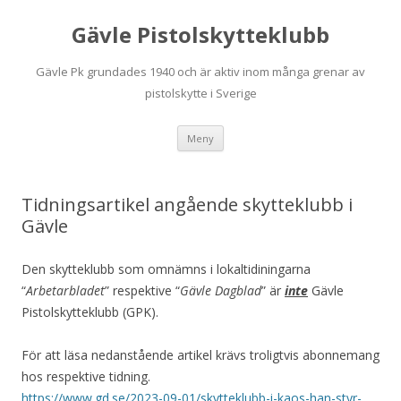
Gävle Pistolskytteklubb
Gävle Pk grundades 1940 och är aktiv inom många grenar av
pistolskytte i Sverige
Hoppa
Meny
till
innehåll
Tidningsartikel angående skytteklubb i
Gävle
Den skytteklubb som omnämns i lokaltidiningarna
“
Arbetarbladet
” respektive “
Gävle Dagblad
” är
inte
Gävle
Pistolskytteklubb (GPK).
För att läsa nedanstående artikel krävs troligtvis abonnemang
hos respektive tidning.
https://www.gd.se/2023-09-01/skytteklubb-i-kaos-han-styr-