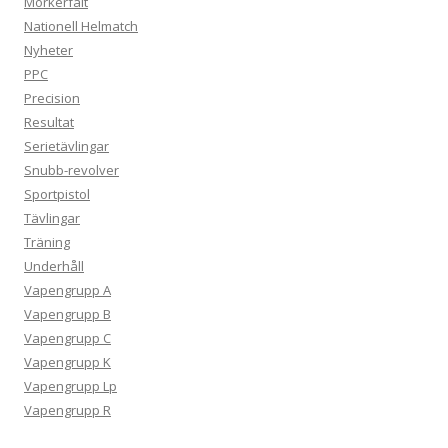
Mörkerfält
Nationell Helmatch
Nyheter
PPC
Precision
Resultat
Serietävlingar
Snubb-revolver
Sportpistol
Tävlingar
Träning
Underhåll
Vapengrupp A
Vapengrupp B
Vapengrupp C
Vapengrupp K
Vapengrupp Lp
Vapengrupp R