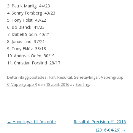
3. Patrik Manlig 44/23
4. Sonny Forsberg 43/23
5. Tony Holst 43/22
6. Bo Blanck 41/23
7. Izabell Sjödin 40/21
8. Jonas Lind 37/21
9. Tony Eklöv 33/18
10. Andreas Ödén 30/19
11. Christian Forslind 28/17
Detta inlägg postades i
Fält
,
Resultat
,
Serietävlingar
,
Vapengrupp
C
,
Vapengrupp R
den
18 april, 2016
av
Sterling
.
I
←
Handlingar till årsmöte
Resultat: Precision #1 2016
n
(2016-04-26)
→