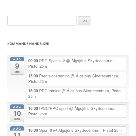
l
ä
Sök
g
efter:
g
s
KOMMANDE HÄNDELSER
n
a
AUG
09:00
PPC Special 2
@ Älgsjöns Skyttecentrum,
9
v
Pistol 25m
sön
i
15:00
Precisionsträning
@ Älgsjöns Skyttecentrum,
Pistol 25m
g
e
16:30
PPC-träning
@ Älgsjöns Skyttecentrum, Pistol
25m
r
i
AUG
16:00
IPSC/PPC-sport
@ Älgsjöns Skyttecentrum,
10
Pistol 25m
n
mån
g
AUG
18:00
Sport 6
@ Älgsjöns Skyttecentrum, Pistol 25m
11