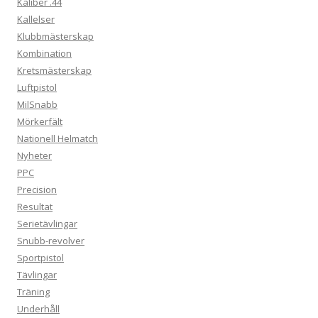
Kaliber .44
Kallelser
Klubbmästerskap
Kombination
Kretsmästerskap
Luftpistol
MilSnabb
Mörkerfält
Nationell Helmatch
Nyheter
PPC
Precision
Resultat
Serietävlingar
Snubb-revolver
Sportpistol
Tävlingar
Träning
Underhåll