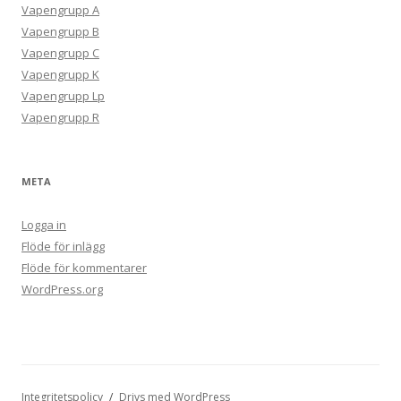
Vapengrupp A
Vapengrupp B
Vapengrupp C
Vapengrupp K
Vapengrupp Lp
Vapengrupp R
META
Logga in
Flöde för inlägg
Flöde för kommentarer
WordPress.org
Integritetspolicy
Drivs med WordPress