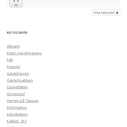
tis
Visa kalender
KATEGORIER
Allmänt
Enars Vandringspris
Fält
Fripistol
GävleDarren
GävleSnabben
Gävligfälten
Grovpistol
Herren på Täppan
Information
Introduktion
Kaliber .357