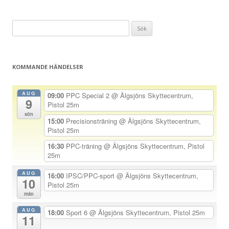
l
ä
Sök
g
efter:
g
s
KOMMANDE HÄNDELSER
n
a
AUG
09:00
PPC Special 2
@ Älgsjöns Skyttecentrum,
9
v
Pistol 25m
sön
i
15:00
Precisionsträning
@ Älgsjöns Skyttecentrum,
Pistol 25m
g
e
16:30
PPC-träning
@ Älgsjöns Skyttecentrum, Pistol
25m
r
i
AUG
16:00
IPSC/PPC-sport
@ Älgsjöns Skyttecentrum,
10
Pistol 25m
n
mån
g
AUG
18:00
Sport 6
@ Älgsjöns Skyttecentrum, Pistol 25m
11