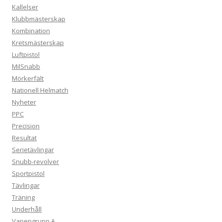
Kallelser
Klubbmästerskap
Kombination
Kretsmästerskap
Luftpistol
MilSnabb
Mörkerfält
Nationell Helmatch
Nyheter
PPC
Precision
Resultat
Serietävlingar
Snubb-revolver
Sportpistol
Tävlingar
Träning
Underhåll
Vapengrupp A