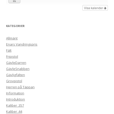
tis
Visa kalender
KATEGORIER
Allmänt
Enars Vandringspris
Fält
Fripistol
GävleDarren
GävleSnabben
Gävligfälten
Grovpistol
Herren på Täppan
Information
Introduktion
Kaliber .357
Kaliber .44