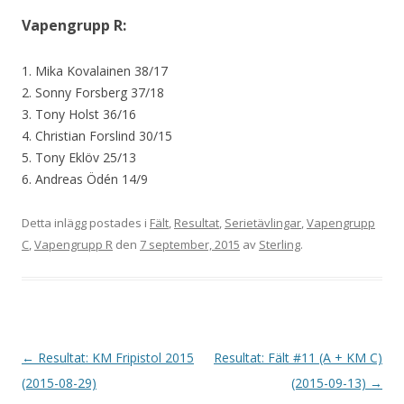
Vapengrupp R:
1. Mika Kovalainen 38/17
2. Sonny Forsberg 37/18
3. Tony Holst 36/16
4. Christian Forslind 30/15
5. Tony Eklöv 25/13
6. Andreas Ödén 14/9
Detta inlägg postades i
Fält
,
Resultat
,
Serietävlingar
,
Vapengrupp
C
,
Vapengrupp R
den
7 september, 2015
av
Sterling
.
I
←
Resultat: KM Fripistol 2015
Resultat: Fält #11 (A + KM C)
n
(2015-08-29)
(2015-09-13)
→