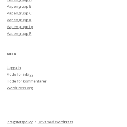
Vapengrupp B
Vapengrupp C
Vapengrupp K
Vapengrupp Lp
Vapengrupp R
META
Logga in
Flöde för inlägg
Flöde för kommentarer
WordPress.org
Integritetspolicy
Drivs med WordPress