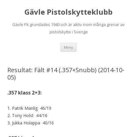
Gävle Pistolskytteklubb
Gävle Pk grundades 1940 och är aktiv inom många grenar av
pistolskytte i Sverige
Hoppa
Meny
till
innehåll
Resultat: Fält #14 (.357+Snubb) (2014-10-
05)
.357 klass 2+3:
1. Patrik Manlig 46/19
2. Tony Holst 44/16
3. Jukka Holappa 40/16