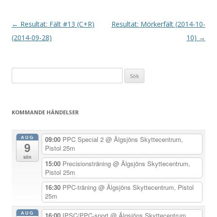
I
←
Resultat: Fält #13 (C+R)
Resultat: Mörkerfält (2014-10-
n
(2014-09-28)
10)
→
l
ä
Sök
g
efter:
g
s
KOMMANDE HÄNDELSER
n
a
AUG
09:00
PPC Special 2
@ Älgsjöns Skyttecentrum,
9
v
Pistol 25m
sön
i
15:00
Precisionsträning
@ Älgsjöns Skyttecentrum,
Pistol 25m
g
e
16:30
PPC-träning
@ Älgsjöns Skyttecentrum, Pistol
25m
r
i
AUG
16:00
IPSC/PPC-sport
@ Älgsjöns Skyttecentrum,