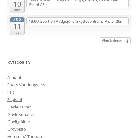
10
Pistol 25m
n
mån
g
AUG
18:00
Sport 6
@ Älgsjöns Skyttecentrum, Pistol 25m
11
tis
Visa kalender
KATEGORIER
Allmänt
Enars Vandringspris
Fält
Fripistol
GävleDarren
GävleSnabben
Gävligfälten
Grovpistol
Herren på Täppan