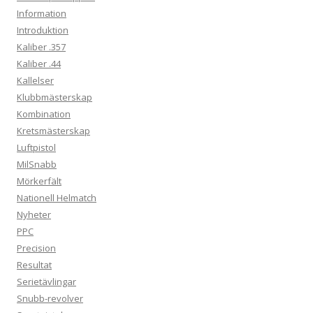
Information
Introduktion
Kaliber .357
Kaliber .44
Kallelser
Klubbmästerskap
Kombination
Kretsmästerskap
Luftpistol
MilSnabb
Mörkerfält
Nationell Helmatch
Nyheter
PPC
Precision
Resultat
Serietävlingar
Snubb-revolver