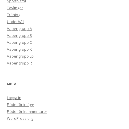
Sportpistol
Tävlingar
Träning
Underhåll
Vapengrupp A
Vapengrupp B
Vapengrupp C
Vapengrupp K
Vapengrupp Lp
Vapengrupp R
META
Logga in
Flöde för inlägg
Flöde för kommentarer
WordPress.org