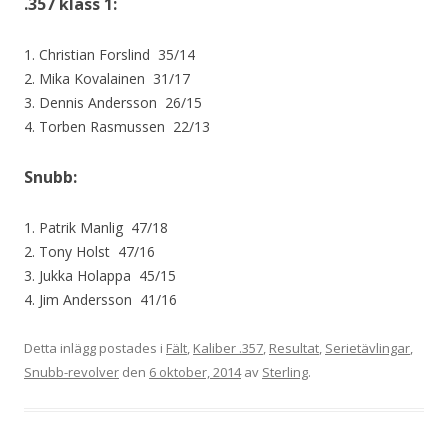
.357 klass 1:
1. Christian Forslind 35/14
2. Mika Kovalainen 31/17
3. Dennis Andersson 26/15
4. Torben Rasmussen 22/13
Snubb:
1. Patrik Manlig 47/18
2. Tony Holst 47/16
3. Jukka Holappa 45/15
4. Jim Andersson 41/16
Detta inlägg postades i
Fält
,
Kaliber .357
,
Resultat
,
Serietävlingar
,
Snubb-revolver
den
6 oktober, 2014
av
Sterling
.