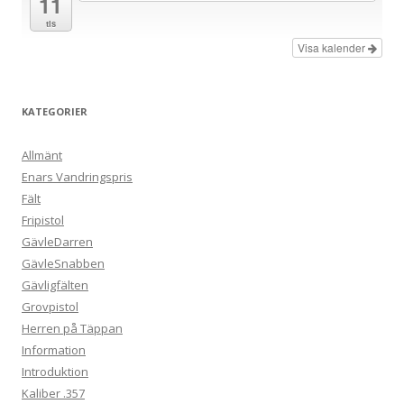
11
tis
Visa kalender
KATEGORIER
Allmänt
Enars Vandringspris
Fält
Fripistol
GävleDarren
GävleSnabben
Gävligfälten
Grovpistol
Herren på Täppan
Information
Introduktion
Kaliber .357