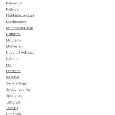
Kaliber .44
Kallelser
Klubbmästerskap
Kombination
Kretsmästerskap
Luftpistol
MilSnabb
Mörkerfält
Nationell Helmatch
Nyheter
PPC
Precision
Resultat
Serietävlingar
Snubb-revolver
Sportpistol
Tävlingar
Träning
Underhåll