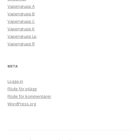
Vapengrupp A
Vapengrupp B
Vapengrupp C
Vapengrupp K
Vapengrupp Lp
Vapengrupp R
META
Logga in
Flöde för inlägg
Flöde för kommentarer
WordPress.org