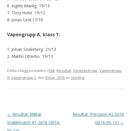
6. Ingela Manlig 19/13
7. Tony Holst 19/12
8. Jonas Lind 17/10
Vapengrupp A, klass 1:
1. Johan Söderberg 21/13
2. Martin Otterbo 19/13
Detta inlägg postades i
Fält
,
Resultat
,
Serietävlingar
,
Vapengrupp
A
,
Vapengrupp C
den
8 maj, 2016
av
Sterling
.
I
←
Resultat: Militär
Resultat: Precision #2 2016
n
Snabbmatch #1 2016 (2016-
(2016-05-10)
→
l
05-03)