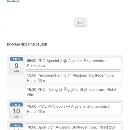
ä
g
Sök
g
efter:
s
n
KOMMANDE HÄNDELSER
a
v
AUG
09:00
PPC Special 2
@ Älgsjöns Skyttecentrum,
9
i
Pistol 25m
sön
g
15:00
Precisionsträning
@ Älgsjöns Skyttecentrum,
Pistol 25m
e
r
16:30
PPC-träning
@ Älgsjöns Skyttecentrum, Pistol
25m
i
n
AUG
16:00
IPSC/PPC-sport
@ Älgsjöns Skyttecentrum,
10
Pistol 25m
g
mån
AUG
18:00
Sport 6
@ Älgsjöns Skyttecentrum, Pistol 25m