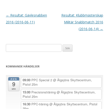
I
←
Resultat: Gävlesnabben
Resultat: Klubbmästerskap
n
2016 (2016-06-11)
Militär Snabbmatch 2016
l
(2016-06-14)
→
ä
g
Sök
g
efter:
s
n
KOMMANDE HÄNDELSER
a
v
AUG
09:00
PPC Special 2
@ Älgsjöns Skyttecentrum,
9
i
Pistol 25m
sön
g
15:00
Precisionsträning
@ Älgsjöns Skyttecentrum,
Pistol 25m
e
r
16:30
PPC-träning
@ Älgsjöns Skyttecentrum, Pistol
25m