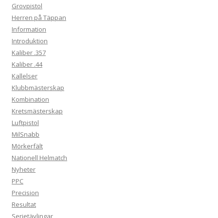
Grovpistol
Herren på Täppan
Information
Introduktion
Kaliber .357
Kaliber .44
Kallelser
Klubbmästerskap
Kombination
Kretsmästerskap
Luftpistol
MilSnabb
Mörkerfält
Nationell Helmatch
Nyheter
PPC
Precision
Resultat
Serietävlingar