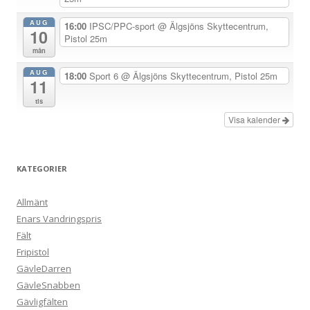
i
n
AUG
16:00
IPSC/PPC-sport
@ Älgsjöns Skyttecentrum,
10
Pistol 25m
g
mån
AUG
18:00
Sport 6
@ Älgsjöns Skyttecentrum, Pistol 25m
11
tis
Visa kalender
KATEGORIER
Allmänt
Enars Vandringspris
Fält
Fripistol
GävleDarren
GävleSnabben
Gävligfälten