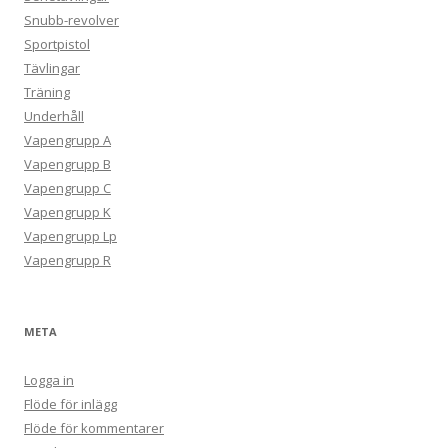
Snubb-revolver
Sportpistol
Tävlingar
Träning
Underhåll
Vapengrupp A
Vapengrupp B
Vapengrupp C
Vapengrupp K
Vapengrupp Lp
Vapengrupp R
META
Logga in
Flöde för inlägg
Flöde för kommentarer