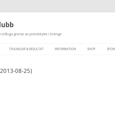
lubb
 många grenar av pistolskytte i Sverige
Hoppa
till
TÄVLINGAR & RESULTAT
INFORMATION
SHOP
SPON
innehåll
ANMÄLAN ON-LINE
ORDNINGSREGLER
 (2013-08-25)
SKJUTPROGRAM 2026
INTEGRITETSPOLICY
RUTINER FÖR SKJUTLEDARE
FÄLTSKYTTE
VAPENLICENS &
FÖRENINGSINTYG