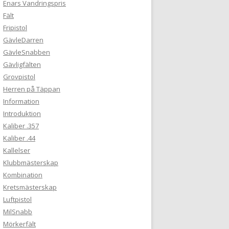
Enars Vandringspris
Fält
Fripistol
GävleDarren
GävleSnabben
Gävligfälten
Grovpistol
Herren på Täppan
Information
Introduktion
Kaliber .357
Kaliber .44
Kallelser
Klubbmästerskap
Kombination
Kretsmästerskap
Luftpistol
MilSnabb
Mörkerfält