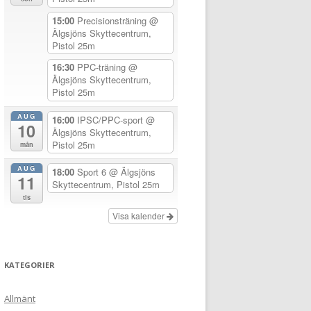
15:00
Precisionsträning
@
Älgsjöns Skyttecentrum,
Pistol 25m
16:30
PPC-träning
@
Älgsjöns Skyttecentrum,
Pistol 25m
AUG
16:00
IPSC/PPC-sport
@
10
Älgsjöns Skyttecentrum,
Pistol 25m
mån
AUG
18:00
Sport 6
@ Älgsjöns
11
Skyttecentrum, Pistol 25m
tis
Visa kalender
KATEGORIER
Allmänt