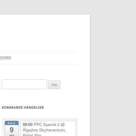
SORER
Sök
efter:
KOMMANDE HÄNDELSER
AUG
09:00
PPC Special 2
@
9
Älgsjöns Skyttecentrum,
Pistol 25m
sön