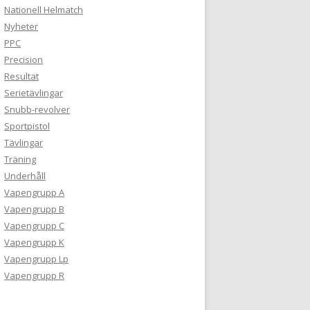
Nationell Helmatch
Nyheter
PPC
Precision
Resultat
Serietävlingar
Snubb-revolver
Sportpistol
Tävlingar
Träning
Underhåll
Vapengrupp A
Vapengrupp B
Vapengrupp C
Vapengrupp K
Vapengrupp Lp
Vapengrupp R