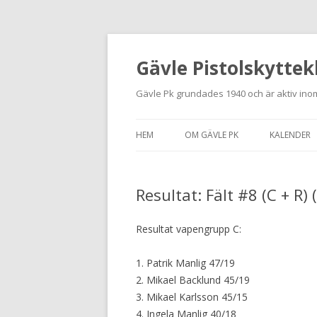
Gävle Pistolskyttek
Gävle Pk grundades 1940 och är aktiv inom
HEM
OM GÄVLE PK
KALENDER
HITTA HIT
Resultat: Fält #8 (C + R)
NYBÖRJARE
MEDLEMSANSÖKAN
Resultat vapengrupp C:
KONTAKT
1. Patrik Manlig 47/19
2. Mikael Backlund 45/19
STADGAR
3. Mikael Karlsson 45/15
4. Ingela Manlig 40/18