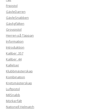
Fripistol
GävleDarren
GävleSnabben
Gävligfälten
Grovpistol
Herren på Täppan
Information
Introduktion
Kaliber .357
Kaliber .44
Kallelser
Klubbmästerskap
Kombination
Kretsmästerskap
Luftpistol
MilSnabb
Mörkerfält
Nationell Helmatch