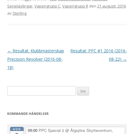
Serietävlingar
,
Vapengrupp C
,
Vapengrupp R
den
21 augusti, 2016
av
Sterling
.
I
←
Resultat: Klubbmästerskap
Resultat: PPC #1 2016 (2016-
n
Precision Revolver (2016-08-
08-22)
→
l
18)
ä
g
Sök
g
efter:
s
n
KOMMANDE HÄNDELSER
a
v
AUG
09:00
PPC Special 2
@ Älgsjöns Skyttecentrum,