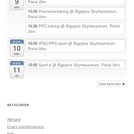
9
i
Pistol 25m
sön
g
15:00
Precisionsträning
@ Älgsjöns Skyttecentrum,
Pistol 25m
e
r
16:30
PPC-träning
@ Älgsjöns Skyttecentrum, Pistol
25m
i
n
AUG
16:00
IPSC/PPC-sport
@ Älgsjöns Skyttecentrum,
10
Pistol 25m
g
mån
AUG
18:00
Sport 6
@ Älgsjöns Skyttecentrum, Pistol 25m
11
tis
Visa kalender
KATEGORIER
Allmänt
Enars Vandringspris
Fält