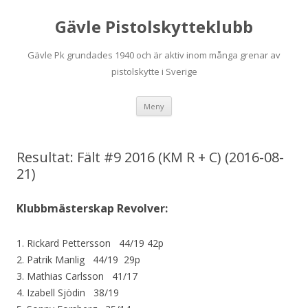
Gävle Pistolskytteklubb
Gävle Pk grundades 1940 och är aktiv inom många grenar av
pistolskytte i Sverige
Hoppa
Meny
till
innehåll
Resultat: Fält #9 2016 (KM R + C) (2016-08-
21)
Klubbmästerskap Revolver:
1. Rickard Pettersson 44/19 42p
2. Patrik Manlig 44/19 29p
3. Mathias Carlsson 41/17
4. Izabell Sjödin 38/19