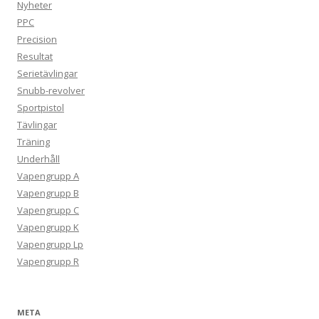
Nyheter
PPC
Precision
Resultat
Serietävlingar
Snubb-revolver
Sportpistol
Tävlingar
Träning
Underhåll
Vapengrupp A
Vapengrupp B
Vapengrupp C
Vapengrupp K
Vapengrupp Lp
Vapengrupp R
META