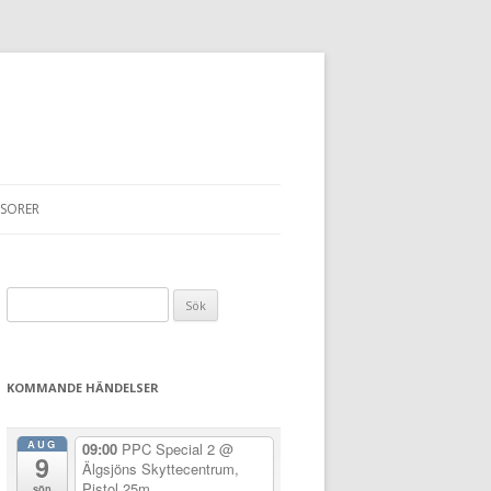
SORER
Sök
efter:
KOMMANDE HÄNDELSER
AUG
09:00
PPC Special 2
@
9
Älgsjöns Skyttecentrum,
Pistol 25m
sön