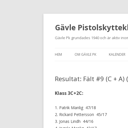
Gävle Pistolskyttek
Gävle Pk grundades 1940 och är aktiv inom
HEM
OM GÄVLE PK
KALENDER
HITTA HIT
Resultat: Fält #9 (C + A)
NYBÖRJARE
MEDLEMSANSÖKAN
Klass 3C+2C:
KONTAKT
1. Patrik Manlig 47/18
STADGAR
2. Rickard Pettersson 45/17
3. Jonas Lindh 44/16