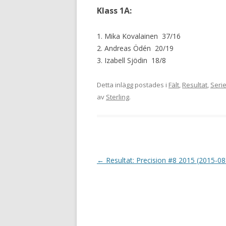
Klass 1A:
1. Mika Kovalainen 37/16
2. Andreas Ödén 20/19
3. Izabell Sjödin 18/8
Detta inlägg postades i
Fält
,
Resultat
,
Serie
av
Sterling
.
I
←
Resultat: Precision #8 2015 (2015-08
n
l
ä
g