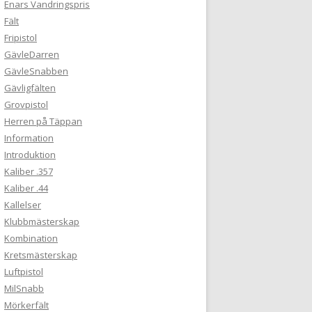
Enars Vandringspris
Fält
Fripistol
GävleDarren
GävleSnabben
Gävligfälten
Grovpistol
Herren på Täppan
Information
Introduktion
Kaliber .357
Kaliber .44
Kallelser
Klubbmästerskap
Kombination
Kretsmästerskap
Luftpistol
MilSnabb
Mörkerfält