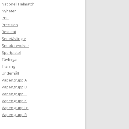
Nationell Helmatch
Nyheter
PPC
Precision
Resultat
Serietävlingar
Snubb-revolver
Sportpistol
Tävlingar
Träning
Underhåll
Vapengrupp A
Vapengrupp B
Vapengrupp C
Vapengrupp K
Vapengrupp Lp
Vapengrupp R