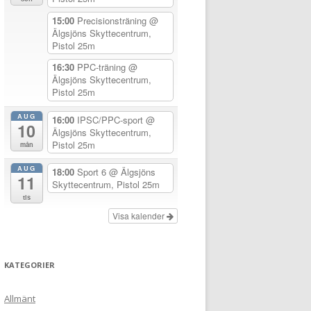
15:00
Precisionsträning
@
Älgsjöns Skyttecentrum,
Pistol 25m
16:30
PPC-träning
@
Älgsjöns Skyttecentrum,
Pistol 25m
AUG
16:00
IPSC/PPC-sport
@
10
Älgsjöns Skyttecentrum,
Pistol 25m
mån
AUG
18:00
Sport 6
@ Älgsjöns
11
Skyttecentrum, Pistol 25m
tis
Visa kalender
KATEGORIER
Allmänt