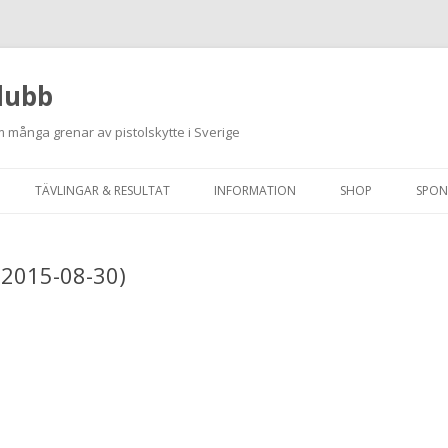
lubb
 många grenar av pistolskytte i Sverige
Hoppa
till
TÄVLINGAR & RESULTAT
INFORMATION
SHOP
SPON
innehåll
ANMÄLAN ON-LINE
ORDNINGSREGLER
 (2015-08-30)
SKJUTPROGRAM 2026
INTEGRITETSPOLICY
RUTINER FÖR SKJUTLEDARE
FÄLTSKYTTE
VAPENLICENS &
FÖRENINGSINTYG