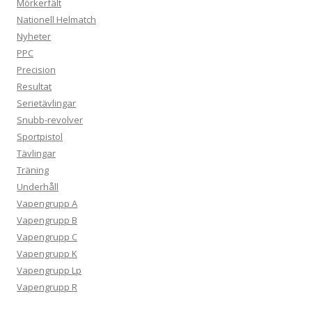
Mörkerfält
Nationell Helmatch
Nyheter
PPC
Precision
Resultat
Serietävlingar
Snubb-revolver
Sportpistol
Tävlingar
Träning
Underhåll
Vapengrupp A
Vapengrupp B
Vapengrupp C
Vapengrupp K
Vapengrupp Lp
Vapengrupp R