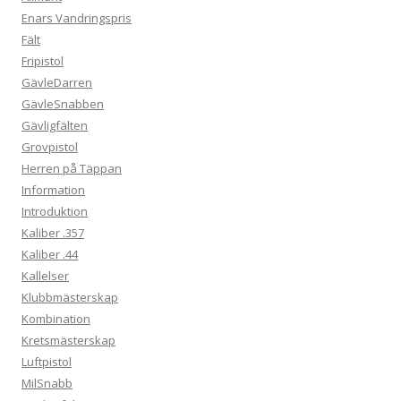
Enars Vandringspris
Fält
Fripistol
GävleDarren
GävleSnabben
Gävligfälten
Grovpistol
Herren på Täppan
Information
Introduktion
Kaliber .357
Kaliber .44
Kallelser
Klubbmästerskap
Kombination
Kretsmästerskap
Luftpistol
MilSnabb