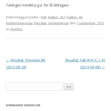
Tävlingen inställd p.g.a. för få deltagare.
Detta inlägg postades i
Fält
,
Kaliber .357
,
Kaliber .44
,
Klubbmästerskap
,
Resultat
,
Serietävlingar
den
1 september, 2013
av
Sterling
.
I
←
Resultat: Precision #8
Resultat: Fält #10 (C + A)
n
(2013-08-29)
(2013-09-08)
→
l
ä
Sök
g
efter:
g
s
KOMMANDE HÄNDELSER
n