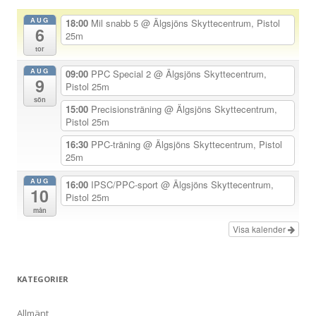
a
AUG
18:00
Mil snabb 5
@ Älgsjöns Skyttecentrum, Pistol
6
v
25m
tor
i
AUG
g
09:00
PPC Special 2
@ Älgsjöns Skyttecentrum,
9
Pistol 25m
e
sön
15:00
Precisionsträning
@ Älgsjöns Skyttecentrum,
r
Pistol 25m
i
16:30
PPC-träning
@ Älgsjöns Skyttecentrum, Pistol
n
25m
g
AUG
16:00
IPSC/PPC-sport
@ Älgsjöns Skyttecentrum,
10
Pistol 25m
mån
Visa kalender
KATEGORIER
Allmänt