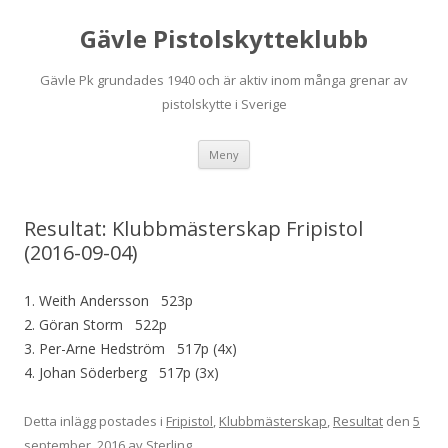
Gävle Pistolskytteklubb
Gävle Pk grundades 1940 och är aktiv inom många grenar av
pistolskytte i Sverige
Hoppa
Meny
till
innehåll
Resultat: Klubbmästerskap Fripistol
(2016-09-04)
1. Weith Andersson 523p
2. Göran Storm 522p
3. Per-Arne Hedström 517p (4x)
4. Johan Söderberg 517p (3x)
Detta inlägg postades i
Fripistol
,
Klubbmästerskap
,
Resultat
den
5
september, 2016
av
Sterling
.