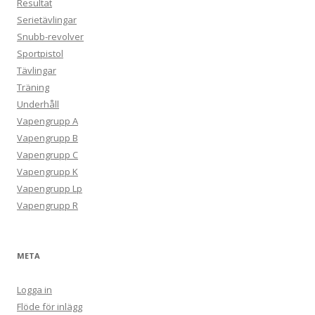
Resultat
Serietävlingar
Snubb-revolver
Sportpistol
Tävlingar
Träning
Underhåll
Vapengrupp A
Vapengrupp B
Vapengrupp C
Vapengrupp K
Vapengrupp Lp
Vapengrupp R
META
Logga in
Flöde för inlägg