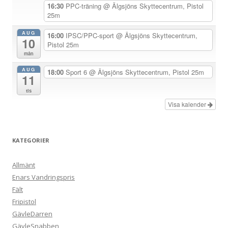
e
16:30
PPC-träning
@ Älgsjöns Skyttecentrum, Pistol
25m
r
i
AUG
16:00
IPSC/PPC-sport
@ Älgsjöns Skyttecentrum,
10
Pistol 25m
n
mån
g
AUG
18:00
Sport 6
@ Älgsjöns Skyttecentrum, Pistol 25m
11
tis
Visa kalender
KATEGORIER
Allmänt
Enars Vandringspris
Fält
Fripistol
GävleDarren
GävleSnabben