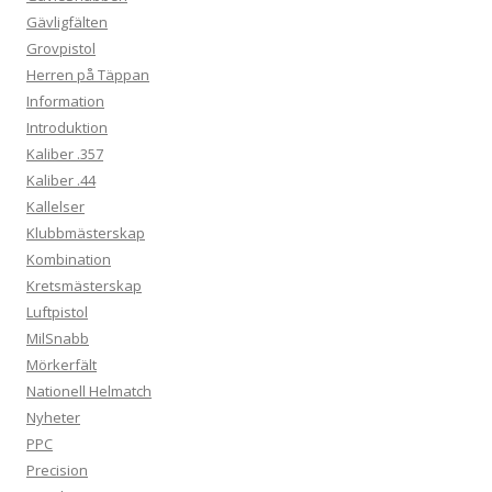
Gävligfälten
Grovpistol
Herren på Täppan
Information
Introduktion
Kaliber .357
Kaliber .44
Kallelser
Klubbmästerskap
Kombination
Kretsmästerskap
Luftpistol
MilSnabb
Mörkerfält
Nationell Helmatch
Nyheter
PPC
Precision