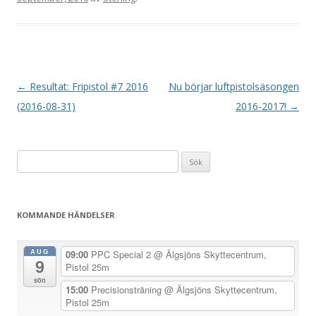
I
←
Resultat: Fripistol #7 2016
Nu börjar luftpistolsäsongen
n
(2016-08-31)
2016-2017!
→
l
ä
Sök
g
efter:
g
s
KOMMANDE HÄNDELSER
n
a
AUG
09:00
PPC Special 2
@ Älgsjöns Skyttecentrum,
9
v
Pistol 25m
sön
i
15:00
Precisionsträning
@ Älgsjöns Skyttecentrum,
Pistol 25m
g