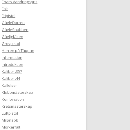
Enars Vandringspris
Fält
Fripistol
GävleDarren
GävleSnabben
Gävligfälten
Grovpistol
Herren på Täppan
Information
Introduktion
Kaliber .357
Kaliber .44
Kallelser
Klubbmästerskap
Kombination
Kretsmästerskap
Luftpistol
MilSnabb
Mörkerfält