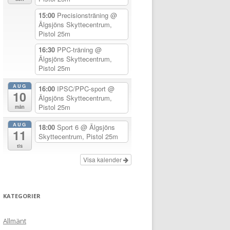
15:00
Precisionsträning
@
Älgsjöns Skyttecentrum,
Pistol 25m
16:30
PPC-träning
@
Älgsjöns Skyttecentrum,
Pistol 25m
AUG
16:00
IPSC/PPC-sport
@
10
Älgsjöns Skyttecentrum,
Pistol 25m
mån
AUG
18:00
Sport 6
@ Älgsjöns
11
Skyttecentrum, Pistol 25m
tis
Visa kalender
KATEGORIER
Allmänt