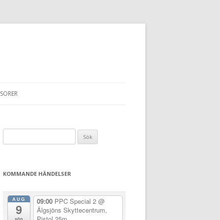
SORER
Sök
efter:
KOMMANDE HÄNDELSER
AUG
09:00
PPC Special 2
@
9
Älgsjöns Skyttecentrum,
Pistol 25m
sön