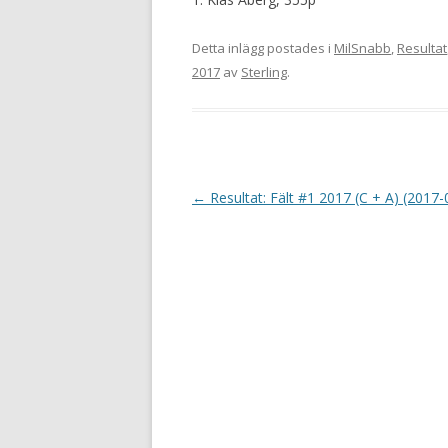
Detta inlägg postades i
MilSnabb
,
Resultat
2017
av
Sterling
.
I
←
Resultat: Fält #1 2017 (C + A) (2017-
n
l
ä
g
g
s
n
a