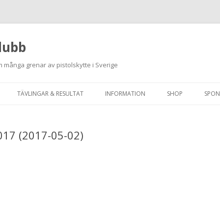
lubb
 många grenar av pistolskytte i Sverige
Hoppa
till
TÄVLINGAR & RESULTAT
INFORMATION
SHOP
SPON
innehåll
ANMÄLAN ON-LINE
ORDNINGSREGLER
017 (2017-05-02)
SKJUTPROGRAM 2026
INTEGRITETSPOLICY
RUTINER FÖR SKJUTLEDARE
FÄLTSKYTTE
VAPENLICENS &
FÖRENINGSINTYG