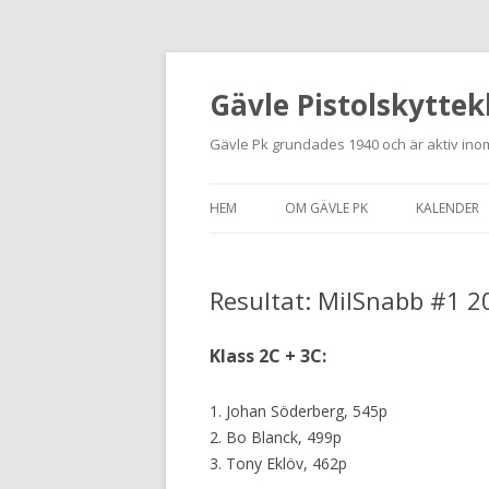
Gävle Pistolskyttek
Gävle Pk grundades 1940 och är aktiv inom
HEM
OM GÄVLE PK
KALENDER
HITTA HIT
Resultat: MilSnabb #1 2
NYBÖRJARE
MEDLEMSANSÖKAN
Klass 2C + 3C:
KONTAKT
1. Johan Söderberg, 545p
STADGAR
2. Bo Blanck, 499p
3. Tony Eklöv, 462p