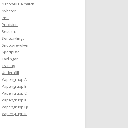
Nationell Helmatch
Nyheter
PPC
Precision
Resultat
Serietävlingar
Snubb-revolver
Sportpistol
Tävlingar
Träning
Underhåll
Vapengrupp A
Vapengrupp B
Vapengrupp C
Vapengrupp K
Vapengrupp Lp
Vapengrupp R