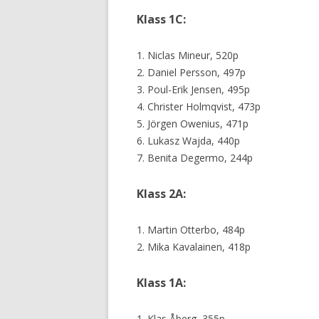
Klass 1C:
1. Niclas Mineur, 520p
2. Daniel Persson, 497p
3. Poul-Erik Jensen, 495p
4. Christer Holmqvist, 473p
5. Jörgen Owenius, 471p
6. Lukasz Wajda, 440p
7. Benita Degermo, 244p
Klass 2A:
1. Martin Otterbo, 484p
2. Mika Kavalainen, 418p
Klass 1A:
1. Klas Åberg, 355p