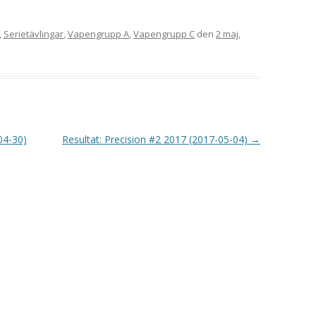
,
Serietävlingar
,
Vapengrupp A
,
Vapengrupp C
den
2 maj,
04-30)
Resultat: Precision #2 2017 (2017-05-04)
→