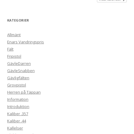
KATEGORIER
Allmänt
Enars Vandringspris
Fält
Fripistol
GävleDarren
GävleSnabben
Gävligfälten
Grovpistol
Herren på Täppan
Information
Introduktion
Kaliber .357
Kaliber .44
Kallelser