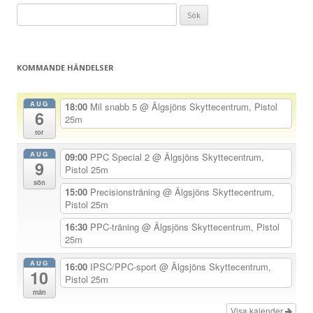
Sök
g
efter:
g
s
KOMMANDE HÄNDELSER
n
a
AUG
18:00
Mil snabb 5
@ Älgsjöns Skyttecentrum, Pistol
6
v
25m
tor
i
AUG
g
09:00
PPC Special 2
@ Älgsjöns Skyttecentrum,
9
Pistol 25m
e
sön
15:00
Precisionsträning
@ Älgsjöns Skyttecentrum,
r
Pistol 25m
i
16:30
PPC-träning
@ Älgsjöns Skyttecentrum, Pistol
n
25m
g
AUG
16:00
IPSC/PPC-sport
@ Älgsjöns Skyttecentrum,
10
Pistol 25m
mån
Visa kalender