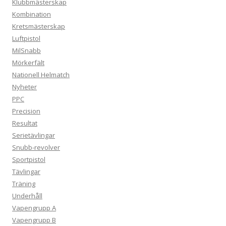
Klubbmästerskap
Kombination
Kretsmästerskap
Luftpistol
MilSnabb
Mörkerfält
Nationell Helmatch
Nyheter
PPC
Precision
Resultat
Serietävlingar
Snubb-revolver
Sportpistol
Tävlingar
Träning
Underhåll
Vapengrupp A
Vapengrupp B