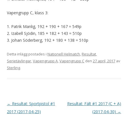
Vapengrupp C, klass 3:
1. Patrik Manlig, 192 + 190 + 167 = 549p
2. Izabell Sjödin, 185 + 182 + 143 = 510p
3. Johan Söderberg, 192 + 180 + 138 = 510p
Detta inlägg postades i
Nationell Helmatch
,
Resultat
,
Serietävlingar
,
Vapengrupp A
,
Vapengrupp C
den
27 april, 2017
av
Sterling
.
I
←
Resultat: Sportpistol #1
Resultat: Fält #1 2017 (C + A)
n
2017 (2017-04-25)
(2017-04-30)
→
l
ä