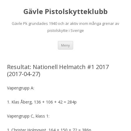
Gävle Pistolskytteklubb
Gävle Pk grundades 1940 och är aktiv inom många grenar av
pistolskytte i Sverige
Hoppa
Meny
till
innehåll
Resultat: Nationell Helmatch #1 2017
(2017-04-27)
Vapengrupp A:
1. Klas Åberg, 136 + 106 + 42 = 284p
Vapengrupp C, klass 1:
1. Christer Holmqvist, 164 + 150 + 72 = 386p