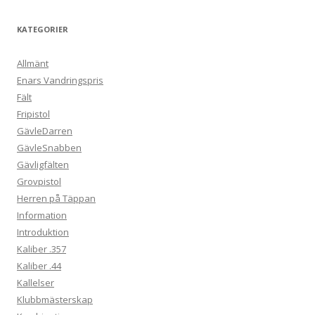
KATEGORIER
Allmänt
Enars Vandringspris
Fält
Fripistol
GävleDarren
GävleSnabben
Gävligfälten
Grovpistol
Herren på Täppan
Information
Introduktion
Kaliber .357
Kaliber .44
Kallelser
Klubbmästerskap