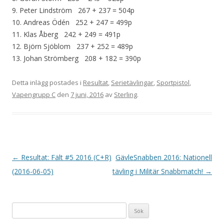
9. Peter Lindström 267 + 237 = 504p
10. Andreas Ödén 252 + 247 = 499p
11. Klas Åberg 242 + 249 = 491p
12. Björn Sjöblom 237 + 252 = 489p
13. Johan Strömberg 208 + 182 = 390p
Detta inlägg postades i
Resultat
,
Serietävlingar
,
Sportpistol
,
Vapengrupp C
den
7 juni, 2016
av
Sterling
.
I
←
Resultat: Fält #5 2016 (C+R)
GävleSnabben 2016: Nationell
n
(2016-06-05)
tävling i Militär Snabbmatch!
→
l
ä
Sök
g
efter: