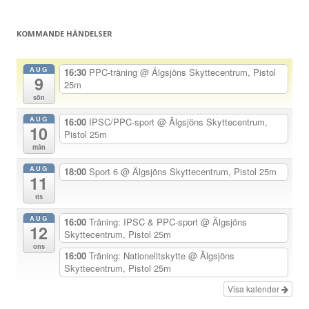
g
s
KOMMANDE HÄNDELSER
n
a
AUG
16:30
PPC-träning
@ Älgsjöns Skyttecentrum, Pistol
9
v
25m
sön
i
AUG
g
16:00
IPSC/PPC-sport
@ Älgsjöns Skyttecentrum,
10
Pistol 25m
e
mån
r
AUG
18:00
Sport 6
@ Älgsjöns Skyttecentrum, Pistol 25m
i
11
n
tis
g
AUG
16:00
Träning: IPSC & PPC-sport
@ Älgsjöns
12
Skyttecentrum, Pistol 25m
ons
16:00
Träning: Nationelltskytte
@ Älgsjöns
Skyttecentrum, Pistol 25m
Visa kalender