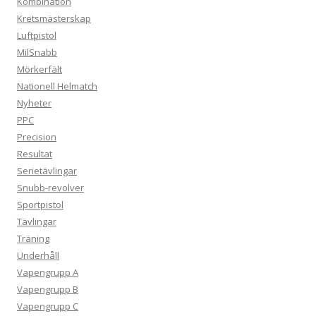
Kombination
Kretsmästerskap
Luftpistol
MilSnabb
Mörkerfält
Nationell Helmatch
Nyheter
PPC
Precision
Resultat
Serietävlingar
Snubb-revolver
Sportpistol
Tävlingar
Träning
Underhåll
Vapengrupp A
Vapengrupp B
Vapengrupp C