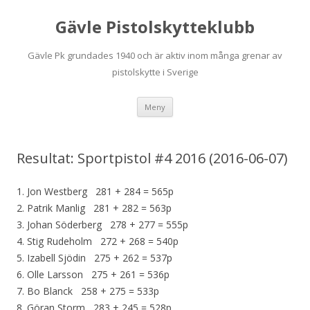
Gävle Pistolskytteklubb
Gävle Pk grundades 1940 och är aktiv inom många grenar av
pistolskytte i Sverige
Hoppa
Meny
till
innehåll
Resultat: Sportpistol #4 2016 (2016-06-07)
1. Jon Westberg 281 + 284 = 565p
2. Patrik Manlig 281 + 282 = 563p
3. Johan Söderberg 278 + 277 = 555p
4. Stig Rudeholm 272 + 268 = 540p
5. Izabell Sjödin 275 + 262 = 537p
6. Olle Larsson 275 + 261 = 536p
7. Bo Blanck 258 + 275 = 533p
8. Göran Storm 283 + 245 = 528p