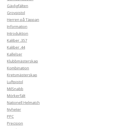
Gävligfälten
Grovpistol
Herren på Täppan
Information
Introduktion
Kaliber .357
Kaliber .44
Kallelser
Klubbmästerskap
Kombination
Kretsmästerskap
Luftpistol
MilSnabb
Mörkerfält
Nationell Helmatch
Nyheter
PPC
Precision