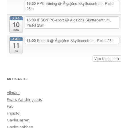
e
16:30
PPC-träning
@ Älgsjöns Skyttecentrum, Pistol
25m
r
i
AUG
16:00
IPSC/PPC-sport
@ Älgsjöns Skyttecentrum,
10
Pistol 25m
n
mån
g
AUG
18:00
Sport 6
@ Älgsjöns Skyttecentrum, Pistol 25m
11
tis
Visa kalender
KATEGORIER
Allmänt
Enars Vandringspris
Fält
Fripistol
GävleDarren
GävleSnabben