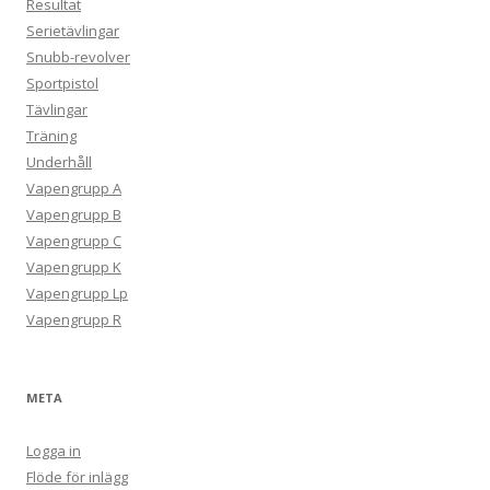
Resultat
Serietävlingar
Snubb-revolver
Sportpistol
Tävlingar
Träning
Underhåll
Vapengrupp A
Vapengrupp B
Vapengrupp C
Vapengrupp K
Vapengrupp Lp
Vapengrupp R
META
Logga in
Flöde för inlägg