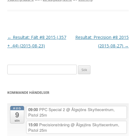
I
←
Resultat: Fält #8 2015 (.357
Resultat: Precision #8 2015
n
+ .44) (2015-08-23)
(2015-08-27)
→
l
ä
Sök
g
efter:
g
s
KOMMANDE HÄNDELSER
n
a
AUG
09:00
PPC Special 2
@ Älgsjöns Skyttecentrum,
9
v
Pistol 25m
sön
i
15:00
Precisionsträning
@ Älgsjöns Skyttecentrum,
Pistol 25m
g