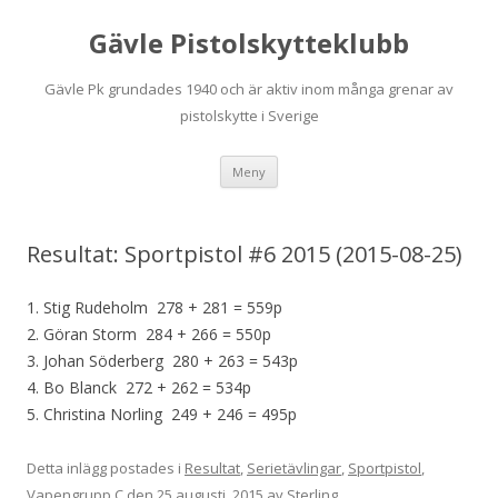
Gävle Pistolskytteklubb
Gävle Pk grundades 1940 och är aktiv inom många grenar av
pistolskytte i Sverige
Hoppa
Meny
till
innehåll
Resultat: Sportpistol #6 2015 (2015-08-25)
1. Stig Rudeholm 278 + 281 = 559p
2. Göran Storm 284 + 266 = 550p
3. Johan Söderberg 280 + 263 = 543p
4. Bo Blanck 272 + 262 = 534p
5. Christina Norling 249 + 246 = 495p
Detta inlägg postades i
Resultat
,
Serietävlingar
,
Sportpistol
,
Vapengrupp C
den
25 augusti, 2015
av
Sterling
.