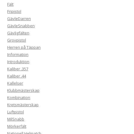
Fält
Fripistol
GävleDarren
GävleSnabben
Gävligfälten
Grovpistol
Herren på Täppan
Information
Introduktion
Kaliber .357
Kaliber .44
Kallelser
Klubbmästerskap
Kombination
Kretsmästerskap
Luftpistol
MilSnabb
Mörkerfält
Nationell Helmatch