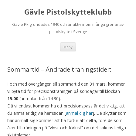
Gävle Pistolskytteklubb
Gävle Pk grundades 1940 och är aktiv inom många grenar av
pistolskytte i Sverige
Hoppa
Meny
till
innehåll
Sommartid – Ändrade träningstider:
I och med övergången till sommartid den 31 mars, kommer
vi byta tid för precisionsträningen på söndagar till klockan
15:00
(anmälan från 14:30).
Då vi endast kommer ha ett precisionspass är det viktigt att
du anmäler dig via hemsidan [
anmäl dig här
]. De skyttar som
har anmält sig kommer att ha förtur att delta, före de som
åker till träningen på “vinst och förlust” om det saknas lediga
skjutplatser.