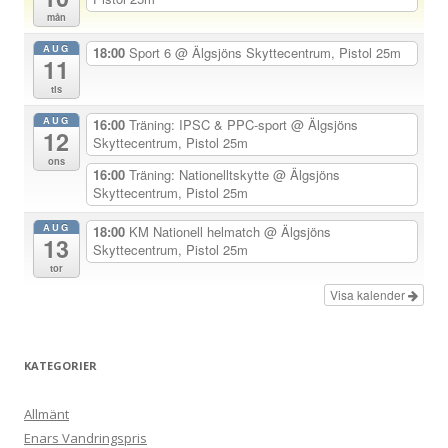
mån
v
AUG
i
18:00
Sport 6
@ Älgsjöns Skyttecentrum, Pistol 25m
11
g
tis
e
AUG
16:00
Träning: IPSC & PPC-sport
@ Älgsjöns
r
12
Skyttecentrum, Pistol 25m
i
ons
16:00
Träning: Nationelltskytte
@ Älgsjöns
n
Skyttecentrum, Pistol 25m
g
AUG
18:00
KM Nationell helmatch
@ Älgsjöns
13
Skyttecentrum, Pistol 25m
tor
Visa kalender
KATEGORIER
Allmänt
Enars Vandringspris