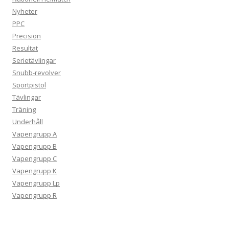
Nyheter
PPC
Precision
Resultat
Serietävlingar
Snubb-revolver
Sportpistol
Tävlingar
Träning
Underhåll
Vapengrupp A
Vapengrupp B
Vapengrupp C
Vapengrupp K
Vapengrupp Lp
Vapengrupp R