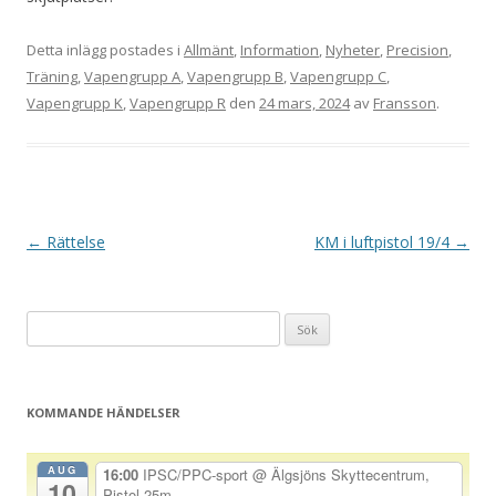
Detta inlägg postades i
Allmänt
,
Information
,
Nyheter
,
Precision
,
Träning
,
Vapengrupp A
,
Vapengrupp B
,
Vapengrupp C
,
Vapengrupp K
,
Vapengrupp R
den
24 mars, 2024
av
Fransson
.
I
←
Rättelse
KM i luftpistol 19/4
→
n
l
Sök
ä
efter:
g
g
KOMMANDE HÄNDELSER
s
n
AUG
16:00
IPSC/PPC-sport
@ Älgsjöns Skyttecentrum,
10
a
Pistol 25m