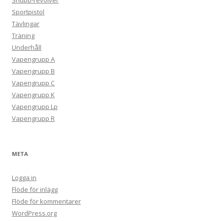
Sportpistol
Tävlingar
Träning
Underhåll
Vapengrupp A
Vapengrupp B
Vapengrupp C
Vapengrupp K
Vapengrupp Lp
Vapengrupp R
META
Logga in
Flöde för inlägg
Flöde för kommentarer
WordPress.org