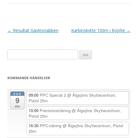
I
←
Resultat Gävlesnabben
Karbinskytte 100m i Björke
→
n
l
Sök
ä
efter:
g
g
KOMMANDE HÄNDELSER
s
n
AUG
09:00
PPC Special 2
@ Älgsjöns Skyttecentrum,
9
a
Pistol 25m
sön
v
15:00
Precisionsträning
@ Älgsjöns Skyttecentrum,
Pistol 25m
i
g
16:30
PPC-träning
@ Älgsjöns Skyttecentrum, Pistol
25m
e