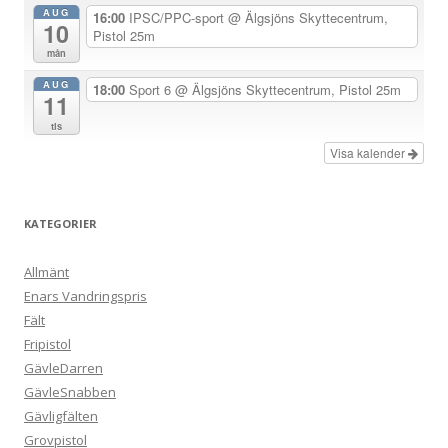
r
AUG
16:00
IPSC/PPC-sport
@ Älgsjöns Skyttecentrum,
10
Pistol 25m
i
mån
n
AUG
18:00
Sport 6
@ Älgsjöns Skyttecentrum, Pistol 25m
g
11
tis
Visa kalender
KATEGORIER
Allmänt
Enars Vandringspris
Fält
Fripistol
GävleDarren
GävleSnabben
Gävligfälten
Grovpistol