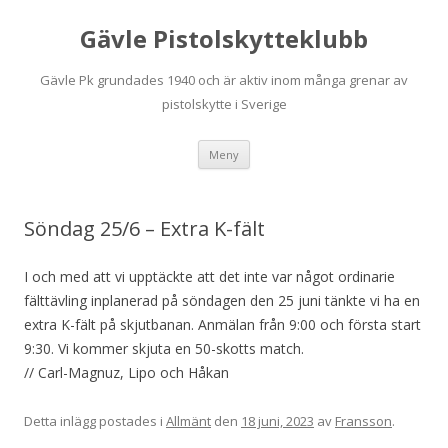
Gävle Pistolskytteklubb
Gävle Pk grundades 1940 och är aktiv inom många grenar av
pistolskytte i Sverige
Hoppa
Meny
till
innehåll
Söndag 25/6 – Extra K-fält
I och med att vi upptäckte att det inte var något ordinarie
fälttävling inplanerad på söndagen den 25 juni tänkte vi ha en
extra K-fält på skjutbanan. Anmälan från 9:00 och första start
9:30. Vi kommer skjuta en 50-skotts match.
// Carl-Magnuz, Lipo och Håkan
Detta inlägg postades i
Allmänt
den
18 juni, 2023
av
Fransson
.