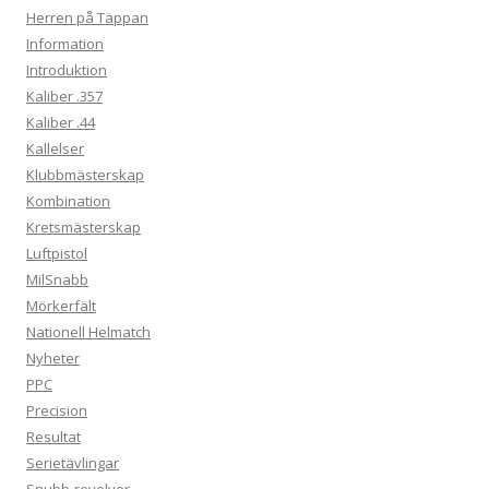
Herren på Täppan
Information
Introduktion
Kaliber .357
Kaliber .44
Kallelser
Klubbmästerskap
Kombination
Kretsmästerskap
Luftpistol
MilSnabb
Mörkerfält
Nationell Helmatch
Nyheter
PPC
Precision
Resultat
Serietävlingar
Snubb-revolver