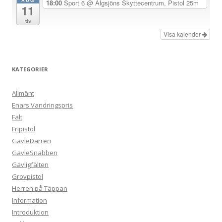
AUG
18:00
Sport 6
@ Älgsjöns Skyttecentrum, Pistol 25m
11
tis
Visa kalender
KATEGORIER
Allmänt
Enars Vandringspris
Fält
Fripistol
GävleDarren
GävleSnabben
Gävligfälten
Grovpistol
Herren på Täppan
Information
Introduktion