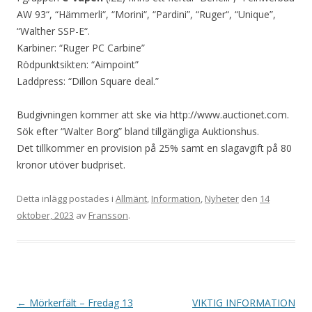
AW 93“, “Hämmerli“, “Morini“, “Pardini”, “Ruger“, “Unique”,
“Walther SSP-E“.
Karbiner: “Ruger PC Carbine”
Rödpunktsikten: “Aimpoint”
Laddpress: “Dillon Square deal.”
Budgivningen kommer att ske via http://www.auctionet.com.
Sök efter “Walter Borg” bland tillgängliga Auktionshus.
Det tillkommer en provision på 25% samt en slagavgift på 80
kronor utöver budpriset.
Detta inlägg postades i
Allmänt
,
Information
,
Nyheter
den
14
oktober, 2023
av
Fransson
.
I
←
Mörkerfält – Fredag 13
VIKTIG INFORMATION