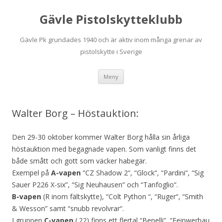
Gävle Pistolskytteklubb
Gävle Pk grundades 1940 och är aktiv inom många grenar av
pistolskytte i Sverige
Hoppa
Meny
till
innehåll
Walter Borg – Höstauktion:
Den 29-30 oktober kommer Walter Borg hålla sin årliga
höstauktion med begagnade vapen. Som vanligt finns det
både smått och gott som väcker habegär.
Exempel på
A-vapen
“CZ Shadow 2“, “Glock“, “Pardini“, “Sig
Sauer P226 X-six”, “Sig Neuhausen” och “Tanfoglio“.
B-vapen
(R inom fältskytte), “Colt Python “, “Ruger“, “Smith
& Wesson” samt “snubb revolvrar“.
I gruppen
C-vapen
(.22) finns ett flertal “Benelli”, “Feinwerbau