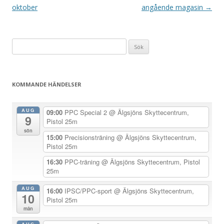
n
oktober
angående magasin
→
l
ä
Sök
g
efter:
g
s
KOMMANDE HÄNDELSER
n
a
AUG
09:00
PPC Special 2
@ Älgsjöns Skyttecentrum,
9
v
Pistol 25m
sön
i
15:00
Precisionsträning
@ Älgsjöns Skyttecentrum,
Pistol 25m
g
e
16:30
PPC-träning
@ Älgsjöns Skyttecentrum, Pistol
25m
r
i
AUG
16:00
IPSC/PPC-sport
@ Älgsjöns Skyttecentrum,
10
Pistol 25m
n
mån
g