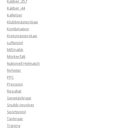
Kaliber .357
Kaliber .44
Kallelser
Klubbmästerskap
Kombination
Kretsmästerskap
Luftpistol
MilSnabb
Mörkerfält
Nationell Helmatch
Nyheter
PPC
Precision
Resultat
Serietävlingar
Snubb-revolver
Sportpistol
Tävlingar
Träning