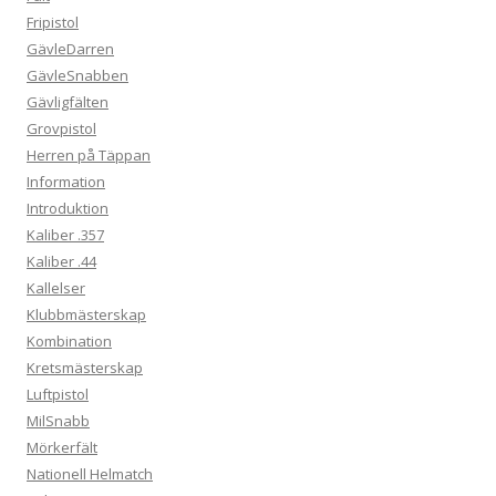
Fripistol
GävleDarren
GävleSnabben
Gävligfälten
Grovpistol
Herren på Täppan
Information
Introduktion
Kaliber .357
Kaliber .44
Kallelser
Klubbmästerskap
Kombination
Kretsmästerskap
Luftpistol
MilSnabb
Mörkerfält
Nationell Helmatch