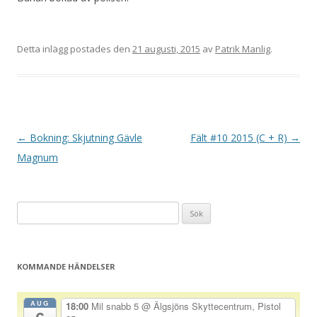
Detta inlägg postades den
21 augusti, 2015
av
Patrik Manlig
.
I
←
Bokning: Skjutning Gävle
Fält #10 2015 (C + R)
→
n
Magnum
l
ä
Sök
g
efter:
g
s
KOMMANDE HÄNDELSER
n
a
AUG
18:00
Mil snabb 5
@ Älgsjöns Skyttecentrum, Pistol
v