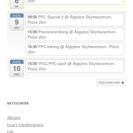
6
25m
tor
i
AUG
g
09:00
PPC Special 2
@ Älgsjöns Skyttecentrum,
9
Pistol 25m
e
sön
15:00
Precisionsträning
@ Älgsjöns Skyttecentrum,
r
Pistol 25m
i
16:30
PPC-träning
@ Älgsjöns Skyttecentrum, Pistol
n
25m
g
AUG
16:00
IPSC/PPC-sport
@ Älgsjöns Skyttecentrum,
10
Pistol 25m
mån
Visa kalender
KATEGORIER
Allmänt
Enars Vandringspris
Fält