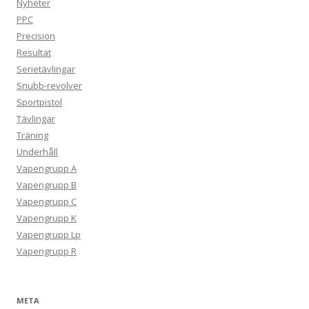
Nyheter
PPC
Precision
Resultat
Serietävlingar
Snubb-revolver
Sportpistol
Tävlingar
Träning
Underhåll
Vapengrupp A
Vapengrupp B
Vapengrupp C
Vapengrupp K
Vapengrupp Lp
Vapengrupp R
META