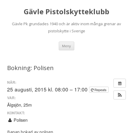
Gävle Pistolskytteklubb
Gävle Pk grundades 1940 och är aktiv inom många grenar av
pistolskytte i Sverige
Hoppa
Meny
till
innehåll
Bokning: Polisen
NÄR:
25 augusti, 2015 kl. 08:00 – 17:00
Repeats
VAR:
Älgsjön, 25m
KONTAKT:
Polisen
Banan bokad av polisen.