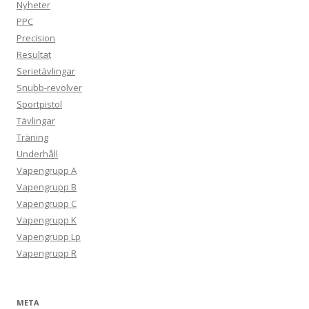
Nyheter
PPC
Precision
Resultat
Serietävlingar
Snubb-revolver
Sportpistol
Tävlingar
Träning
Underhåll
Vapengrupp A
Vapengrupp B
Vapengrupp C
Vapengrupp K
Vapengrupp Lp
Vapengrupp R
META