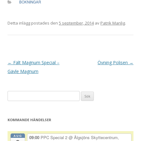
BOKNINGAR
Detta inlägg postades den
5 september, 2014
av
Patrik Manlig
.
I
←
Fält Magnum Special –
Övning Polisen
→
n
Gävle Magnum
l
ä
Sök
g
efter:
g
s
KOMMANDE HÄNDELSER
n
a
AUG
09:00
PPC Special 2
@ Älgsjöns Skyttecentrum,