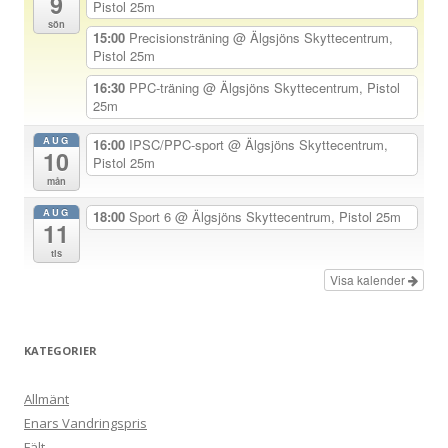
9
v
Pistol 25m
sön
i
15:00
Precisionsträning
@ Älgsjöns Skyttecentrum,
Pistol 25m
g
e
16:30
PPC-träning
@ Älgsjöns Skyttecentrum, Pistol
25m
r
i
AUG
16:00
IPSC/PPC-sport
@ Älgsjöns Skyttecentrum,
10
Pistol 25m
n
mån
g
AUG
18:00
Sport 6
@ Älgsjöns Skyttecentrum, Pistol 25m
11
tis
Visa kalender
KATEGORIER
Allmänt
Enars Vandringspris
Fält