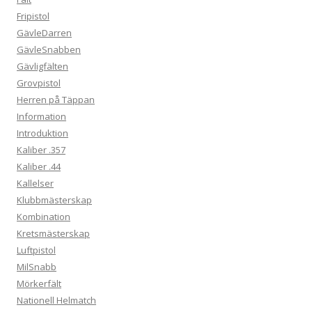
Fripistol
GävleDarren
GävleSnabben
Gävligfälten
Grovpistol
Herren på Täppan
Information
Introduktion
Kaliber .357
Kaliber .44
Kallelser
Klubbmästerskap
Kombination
Kretsmästerskap
Luftpistol
MilSnabb
Mörkerfält
Nationell Helmatch