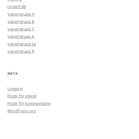
Underhåll
Vapengrupp A
Vapengrupp B
Vapengrupp C
Vapengrupp K
Vapengrupp Lp
Vapengrupp R
META
Logga in
Flöde för inlägg
Flöde för kommentarer
WordPress.org