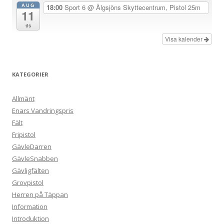
AUG
18:00
Sport 6
@ Älgsjöns Skyttecentrum, Pistol 25m
11
tis
Visa kalender
KATEGORIER
Allmänt
Enars Vandringspris
Fält
Fripistol
GävleDarren
GävleSnabben
Gävligfälten
Grovpistol
Herren på Täppan
Information
Introduktion