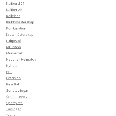
Kaliber .357
Kaliber .44
Kallelser
Klubbmästerskap
Kombination
Kretsmästerskap
Luftpistol
MilSnabb
Mörkerfält
Nationell Helmatch
Nyheter
PPC
Precision
Resultat
Serietävlingar
Snubb-revolver
Sportpistol
Tävlingar
Träning