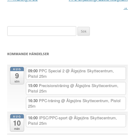
n
→
l
ä
Sök
g
efter:
g
s
KOMMANDE HÄNDELSER
n
a
AUG
09:00
PPC Special 2
@ Älgsjöns Skyttecentrum,
9
v
Pistol 25m
sön
i
15:00
Precisionsträning
@ Älgsjöns Skyttecentrum,
Pistol 25m
g
e
16:30
PPC-träning
@ Älgsjöns Skyttecentrum, Pistol
25m
r
i
AUG
16:00
IPSC/PPC-sport
@ Älgsjöns Skyttecentrum,
10
Pistol 25m
n
mån
g