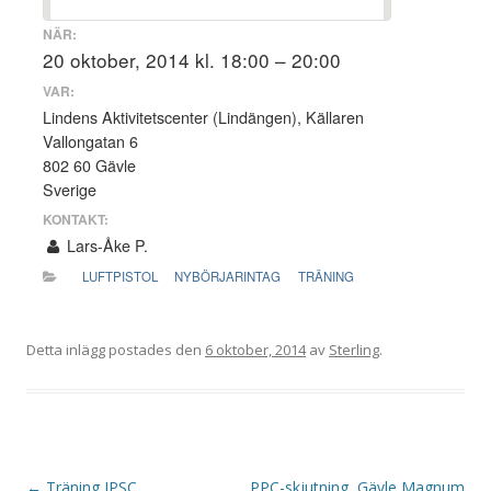
NÄR:
20 oktober, 2014 kl. 18:00 – 20:00
VAR:
Lindens Aktivitetscenter (Lindängen), Källaren
Vallongatan 6
802 60 Gävle
Sverige
KONTAKT:
Lars-Åke P.
LUFTPISTOL
NYBÖRJARINTAG
TRÄNING
Detta inlägg postades den
6 oktober, 2014
av
Sterling
.
I
←
Träning IPSC
PPC-skjutning, Gävle Magnum