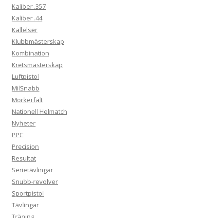
Kaliber .357
Kaliber .44
Kallelser
Klubbmästerskap
Kombination
Kretsmästerskap
Luftpistol
MilSnabb
Mörkerfält
Nationell Helmatch
Nyheter
PPC
Precision
Resultat
Serietävlingar
Snubb-revolver
Sportpistol
Tävlingar
Träning