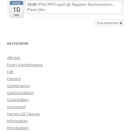
AUG
16:00
IPSC/PPC-sport
@ Älgsjöns Skyttecentrum,
10
Pistol 25m
mån
Visa kalender
KATEGORIER
Allmänt
Enars Vandringspris
Fält
Fripistol
GävleDarren
GävleSnabben
Gävligfälten
Grovpistol
Herren på Täppan
Information
Introduktion