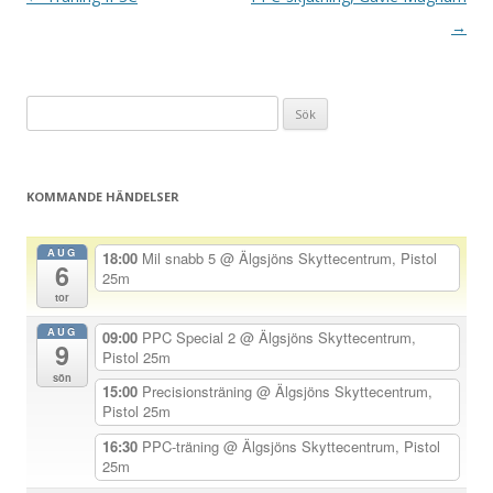
n
→
l
ä
Sök
g
efter:
g
s
KOMMANDE HÄNDELSER
n
a
AUG
18:00
Mil snabb 5
@ Älgsjöns Skyttecentrum, Pistol
6
v
25m
tor
i
AUG
g
09:00
PPC Special 2
@ Älgsjöns Skyttecentrum,
9
Pistol 25m
e
sön
15:00
Precisionsträning
@ Älgsjöns Skyttecentrum,
r
Pistol 25m
i
16:30
PPC-träning
@ Älgsjöns Skyttecentrum, Pistol
n
25m
g