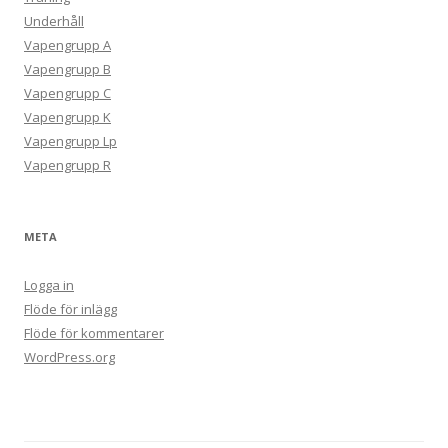
Underhåll
Vapengrupp A
Vapengrupp B
Vapengrupp C
Vapengrupp K
Vapengrupp Lp
Vapengrupp R
META
Logga in
Flöde för inlägg
Flöde för kommentarer
WordPress.org