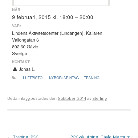
NÄR:
9 februari, 2015 kl. 18:00 – 20:00
VAR:
Lindens Aktivitetscenter (Lindängen), Källaren
Vallongatan 6
802 60 Gävle
Sverige
KONTAKT:
Jonas L.
LUFTPISTOL
NYBÖRJARINTAG
TRÄNING
Detta inlägg postades den
6 oktober, 2014
av
Sterling
.
I
←
Träning IPSC
PPC-skjutning, Gävle Magnum