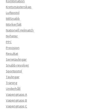
Kombination
Kretsmästerskap
Luftpistol
MilSnabb
Mörkerfält
Nationell Helmatch
Nyheter
PPC
Precision
Resultat
Serietävlingar
Snubb-revolver
Sportpistol
Tävlingar
Träning
Underhåll
Vapengrupp A
Vapengrupp B
Vapengrupp C