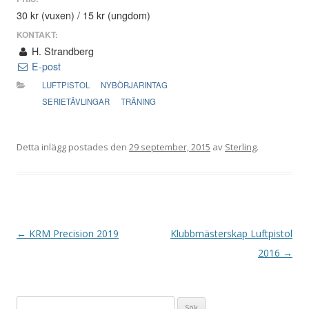
30 kr (vuxen) / 15 kr (ungdom)
KONTAKT:
H. Strandberg
E-post
LUFTPISTOL
NYBÖRJARINTAG
SERIETÄVLINGAR
TRÄNING
Detta inlägg postades den
29 september, 2015
av
Sterling
.
I
←
KRM Precision 2019
Klubbmästerskap Luftpistol
n
2016
→
l
ä
Sök