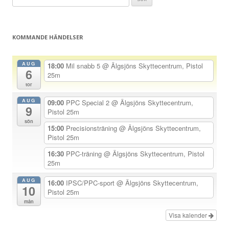
g
efter:
g
s
KOMMANDE HÄNDELSER
n
a
AUG
18:00
Mil snabb 5
@ Älgsjöns Skyttecentrum, Pistol
6
v
25m
tor
i
AUG
g
09:00
PPC Special 2
@ Älgsjöns Skyttecentrum,
9
Pistol 25m
e
sön
15:00
Precisionsträning
@ Älgsjöns Skyttecentrum,
r
Pistol 25m
i
16:30
PPC-träning
@ Älgsjöns Skyttecentrum, Pistol
n
25m
g
AUG
16:00
IPSC/PPC-sport
@ Älgsjöns Skyttecentrum,
10
Pistol 25m
mån
Visa kalender