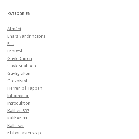
KATEGORIER
Allmänt
Enars Vandringspris
Fält
Fripistol
GävleDarren
GävleSnabben
Gävligfälten
Grovpistol
Herren på Täppan
Information
Introduktion
Kaliber .357
Kaliber .44
Kallelser
Klubbmästerskap