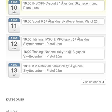
AUG
16:00
IPSC/PPC-sport
@ Älgsjöns Skyttecentrum,
10
a
Pistol 25m
mån
v
AUG
i
18:00
Sport 6
@ Älgsjöns Skyttecentrum, Pistol 25m
11
g
tis
e
AUG
16:00
Träning: IPSC & PPC-sport
@ Älgsjöns
r
12
Skyttecentrum, Pistol 25m
i
ons
16:00
Träning: Nationelltskytte
@ Älgsjöns
n
Skyttecentrum, Pistol 25m
g
AUG
18:00
KM Nationell helmatch
@ Älgsjöns
13
Skyttecentrum, Pistol 25m
tor
Visa kalender
KATEGORIER
Allmänt