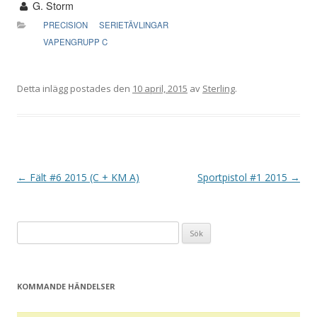
G. Storm
PRECISION
SERIETÄVLINGAR
VAPENGRUPP C
Detta inlägg postades den
10 april, 2015
av
Sterling
.
I
←
Fält #6 2015 (C + KM A)
Sportpistol #1 2015
→
n
l
Sök
ä
efter:
g
g
KOMMANDE HÄNDELSER
s
n