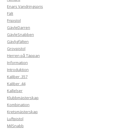
Enars Vandringspris
Fält
Fripistol
GävleDarren
GävleSnabben
Gävligfälten
Grovpistol
Herren på Täppan
Information
Introduktion
Kaliber .357
Kaliber .44
Kallelser
Klubbmästerskap
Kombination
Kretsmästerskap
Luftpistol
MilSnabb