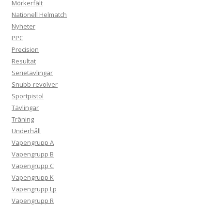
Mörkerfält
Nationell Helmatch
Nyheter
PPC
Precision
Resultat
Serietävlingar
Snubb-revolver
Sportpistol
Tävlingar
Träning
Underhåll
Vapengrupp A
Vapengrupp B
Vapengrupp C
Vapengrupp K
Vapengrupp Lp
Vapengrupp R