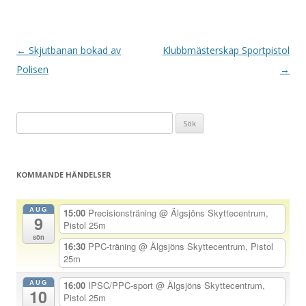
I
←
Skjutbanan bokad av
Klubbmästerskap Sportpistol
n
Polisen
→
l
ä
Sök
g
efter:
g
s
KOMMANDE HÄNDELSER
n
a
AUG
15:00
Precisionsträning
@ Älgsjöns Skyttecentrum,
9
v
Pistol 25m
sön
i
16:30
PPC-träning
@ Älgsjöns Skyttecentrum, Pistol
25m
g
e
AUG
16:00
IPSC/PPC-sport
@ Älgsjöns Skyttecentrum,
10
Pistol 25m
r