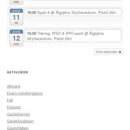
mån
i
AUG
18:00
Sport 6
@ Älgsjöns Skyttecentrum, Pistol 25m
n
11
g
tis
AUG
16:00
Träning: IPSC & PPC-sport
@ Älgsjöns
12
Skyttecentrum, Pistol 25m
ons
Visa kalender
KATEGORIER
Allmänt
Enars Vandringspris
Fält
Fripistol
GävleDarren
GävleSnabben
Gävligfälten