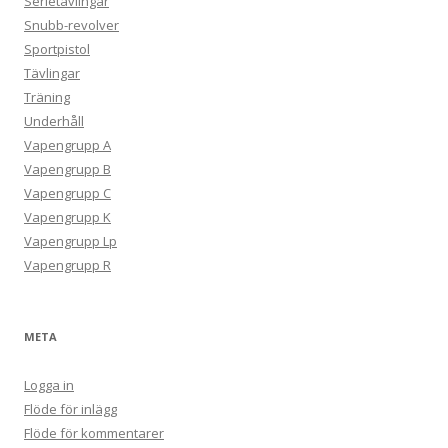
Serietävlingar
Snubb-revolver
Sportpistol
Tävlingar
Träning
Underhåll
Vapengrupp A
Vapengrupp B
Vapengrupp C
Vapengrupp K
Vapengrupp Lp
Vapengrupp R
META
Logga in
Flöde för inlägg
Flöde för kommentarer