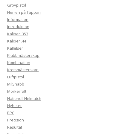
Grovpistol
Herren på Täppan
Information
Introduktion
Kaliber .357
Kaliber .44
Kallelser
Klubbmästerskap
Kombination
Kretsmästerskap
Luftpistol
MilSnabb
Mörkerfält
Nationell Helmatch
Nyheter
PPC
Precision
Resultat