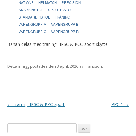
NATIONELL HELMATCH
PRECISION
SNABBPISTOL
SPORTPISTOL
STANDARDPISTOL
TRÄNING
VAPENGRUPP A
VAPENGRUPP B
VAPENGRUPP C
VAPENGRUPP R
Banan delas med träning i IPSC & PCC-sport skytte
Detta inlägg postades den
3 april, 2026
av
Fransson
.
I
←
Träning: IPSC & PPC-sport
PPC 1
→
n
l
Sök
ä
efter: