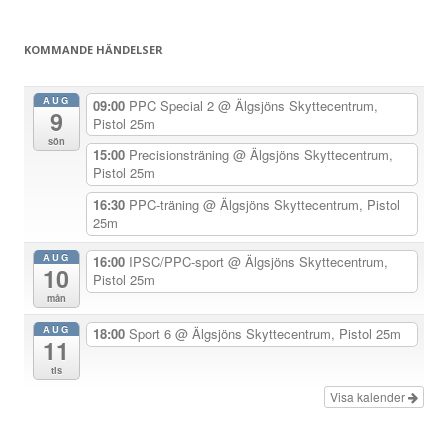
g
g
KOMMANDE HÄNDELSER
s
n
AUG
09:00
PPC Special 2
@ Älgsjöns Skyttecentrum,
9
a
Pistol 25m
sön
v
15:00
Precisionsträning
@ Älgsjöns Skyttecentrum,
Pistol 25m
i
g
16:30
PPC-träning
@ Älgsjöns Skyttecentrum, Pistol
25m
e
r
AUG
16:00
IPSC/PPC-sport
@ Älgsjöns Skyttecentrum,
10
Pistol 25m
i
mån
n
AUG
18:00
Sport 6
@ Älgsjöns Skyttecentrum, Pistol 25m
g
11
tis
Visa kalender