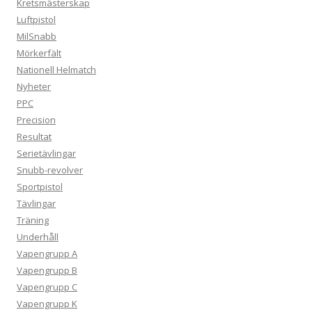
Kretsmästerskap
Luftpistol
MilSnabb
Mörkerfält
Nationell Helmatch
Nyheter
PPC
Precision
Resultat
Serietävlingar
Snubb-revolver
Sportpistol
Tävlingar
Träning
Underhåll
Vapengrupp A
Vapengrupp B
Vapengrupp C
Vapengrupp K