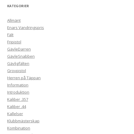
KATEGORIER
Allmänt
Enars Vandringspris
Fält
Fripistol
GävleDarren
GävleSnabben
Gävligfälten
Grovpistol
Herren på Täppan
Information
Introduktion
Kaliber .357
Kaliber .44
Kallelser
Klubbmästerskap
Kombination