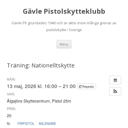
Gävle Pistolskytteklubb
Gävle Pk grundades 1940 och är aktiv inom många grenar av
pistolskytte i Sverige
Hoppa
Meny
till
innehåll
Träning: Nationelltskytte
NÄR:
13 maj, 2026 kl. 16:00 – 21:00
Repeats
VAR:
Älgsjöns Skyttecentrum, Pistol 25m
PRIS:
20
FRIPISTOL
MILSNABB