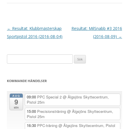
I
←
Resultat: Klubbmästerskap
Resultat: MilSnabb #3 2016
n
Sportpistol 2016 (2016-08-04)
(2016-08-09)
→
l
ä
Sök
g
efter:
g
s
KOMMANDE HÄNDELSER
n
a
AUG
09:00
PPC Special 2
@ Älgsjöns Skyttecentrum,
9
v
Pistol 25m
sön
i
15:00
Precisionsträning
@ Älgsjöns Skyttecentrum,
Pistol 25m
g
e
16:30
PPC-träning
@ Älgsjöns Skyttecentrum, Pistol