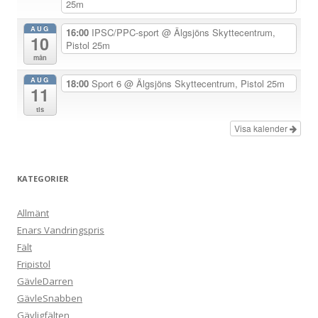
25m
r
i
AUG
16:00
IPSC/PPC-sport
@ Älgsjöns Skyttecentrum,
10
Pistol 25m
n
mån
g
AUG
18:00
Sport 6
@ Älgsjöns Skyttecentrum, Pistol 25m
11
tis
Visa kalender
KATEGORIER
Allmänt
Enars Vandringspris
Fält
Fripistol
GävleDarren
GävleSnabben
Gävligfälten