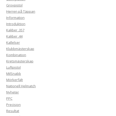
Grovpistol
Herren på Täppan
Information
Introduktion
Kaliber .357
Kaliber .44
Kallelser
Klubbmästerskap
Kombination
Kretsmästerskap
Luftpistol
MilSnabb
Mörkerfält
Nationell Helmatch
Nyheter
PPC
Precision
Resultat