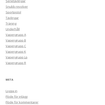
Serietävlingar
Snubb-revolver
Sportpistol
Tävlingar
Träning
Underhåll
Vapengrupp A
Vapengrupp B
Vapengrupp C
Vapengrupp K
Vapengrupp Lp
Vapengrupp R
META
Logga in
Flöde för inlägg
Flöde för kommentarer