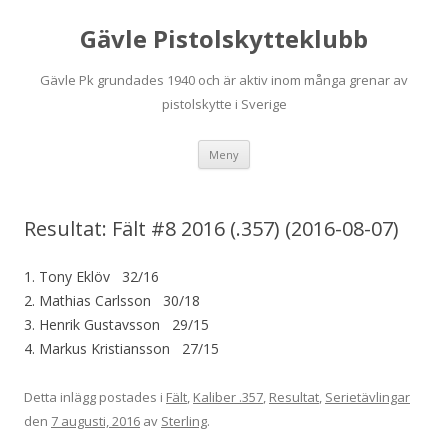
Gävle Pistolskytteklubb
Gävle Pk grundades 1940 och är aktiv inom många grenar av
pistolskytte i Sverige
Hoppa
Meny
till
innehåll
Resultat: Fält #8 2016 (.357) (2016-08-07)
1. Tony Eklöv 32/16
2. Mathias Carlsson 30/18
3. Henrik Gustavsson 29/15
4. Markus Kristiansson 27/15
Detta inlägg postades i
Fält
,
Kaliber .357
,
Resultat
,
Serietävlingar
den
7 augusti, 2016
av
Sterling
.