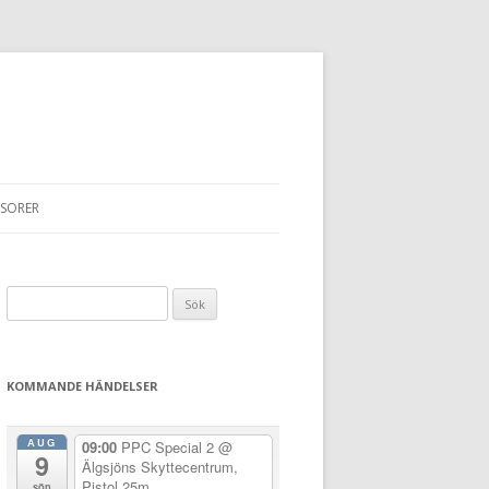
SORER
Sök
efter:
KOMMANDE HÄNDELSER
AUG
09:00
PPC Special 2
@
9
Älgsjöns Skyttecentrum,
Pistol 25m
sön