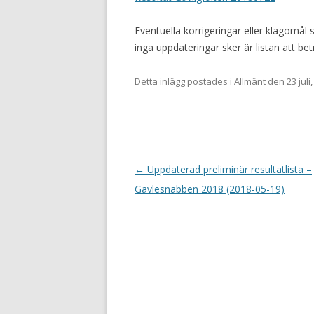
Eventuella korrigeringar eller klagomål sk
inga uppdateringar sker är listan att be
Detta inlägg postades i
Allmänt
den
23 juli
I
←
Uppdaterad preliminär resultatlista –
n
Gävlesnabben 2018 (2018-05-19)
l
ä
g
g
s
n