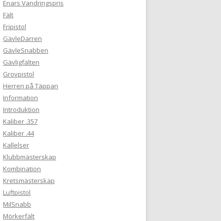
Enars Vandringspris
Fält
Fripistol
GävleDarren
GävleSnabben
Gävligfälten
Grovpistol
Herren på Täppan
Information
Introduktion
Kaliber .357
Kaliber .44
Kallelser
Klubbmästerskap
Kombination
Kretsmästerskap
Luftpistol
MilSnabb
Mörkerfält