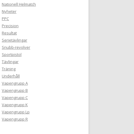
Nationell Helmatch
Nyheter
PPC
Precision
Resultat
Serietävlingar
Snubb-revolver
Sportpistol
Tävlingar
Träning
Underhåll
Vapengrupp A
Vapengrupp B
Vapengrupp C
Vapengrupp K
Vapengrupp Lp
Vapengrupp R