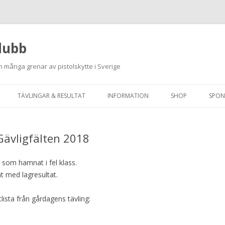
lubb
 många grenar av pistolskytte i Sverige
Hoppa
till
TÄVLINGAR & RESULTAT
INFORMATION
SHOP
SPON
innehåll
ANMÄLAN ON-LINE
ORDNINGSREGLER
 Gävligfälten 2018
SKJUTPROGRAM 2026
INTEGRITETSPOLICY
RUTINER FÖR SKJUTLEDARE
 som hamnat i fel klass.
t med lagresultat.
FÄLTSKYTTE
lista från gårdagens tävling:
VAPENLICENS &
FÖRENINGSINTYG