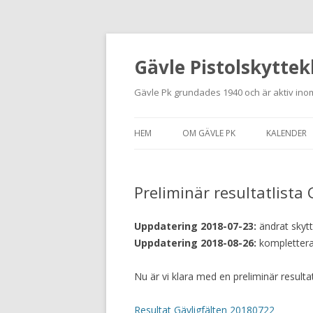
Gävle Pistolskyttek
Gävle Pk grundades 1940 och är aktiv inom
HEM
OM GÄVLE PK
KALENDER
HITTA HIT
Preliminär resultatlista
NYBÖRJARE
MEDLEMSANSÖKAN
Uppdatering 2018-07-23:
ändrat skytt
Uppdatering 2018-08-26:
komplettera
KONTAKT
Nu är vi klara med en preliminär resultat
STADGAR
Resultat Gävligfälten 20180722