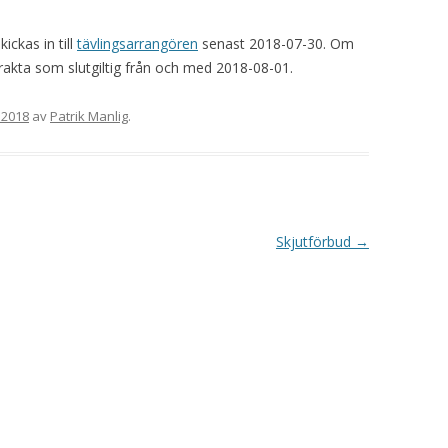
VAPENGRUPP K
ickas in till
tävlingsarrangören
senast 2018-07-30. Om
MILJÖAMMUNITION?
trakta som slutgiltig från och med 2018-08-01.
BRA ATT HA LÄNKAR – VAPEN MM
, 2018
av
Patrik Manlig
.
Skjutförbud
→