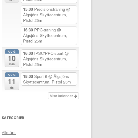
15:00
Precisionsträning
@
Älgsjöns Skyttecentrum,
Pistol 25m
16:30
PPC-träning
@
Älgsjöns Skyttecentrum,
Pistol 25m
AUG
16:00
IPSC/PPC-sport
@
10
Älgsjöns Skyttecentrum,
Pistol 25m
mån
AUG
18:00
Sport 6
@ Älgsjöns
11
Skyttecentrum, Pistol 25m
tis
Visa kalender
KATEGORIER
Allmänt