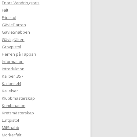
Enars Vandringspris
Fält
Fripistol
GävleDarren
GävleSnabben
Gävligfälten
Grovpistol
Herren på Täppan
Information
Introduktion
Kaliber .357
Kaliber .44
Kallelser
Klubbmästerskap
Kombination
Kretsmästerskap
Luftpistol
MilSnabb
Mörkerfält