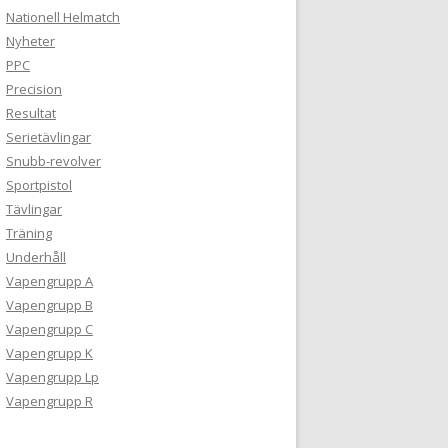
Nationell Helmatch
Nyheter
PPC
Precision
Resultat
Serietävlingar
Snubb-revolver
Sportpistol
Tävlingar
Träning
Underhåll
Vapengrupp A
Vapengrupp B
Vapengrupp C
Vapengrupp K
Vapengrupp Lp
Vapengrupp R