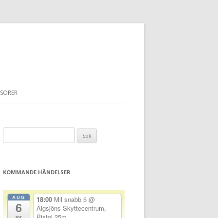
SORER
Sök
efter:
KOMMANDE HÄNDELSER
AUG
18:00
Mil snabb 5
@
6
Älgsjöns Skyttecentrum,
Pistol 25m
tor