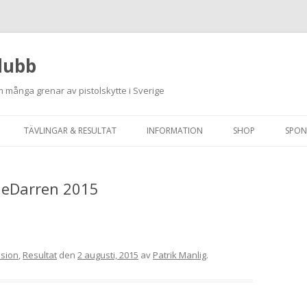
lubb
 många grenar av pistolskytte i Sverige
Hoppa
till
TÄVLINGAR & RESULTAT
INFORMATION
SHOP
SPON
innehåll
ANMÄLAN ON-LINE
ORDNINGSREGLER
vleDarren 2015
SKJUTPROGRAM 2026
INTEGRITETSPOLICY
RUTINER FÖR SKJUTLEDARE
FÄLTSKYTTE
ision
,
Resultat
den
2 augusti, 2015
av
Patrik Manlig
.
VAPENLICENS &
FÖRENINGSINTYG