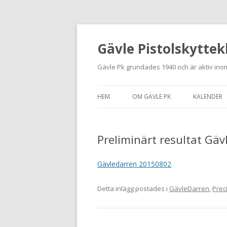
Gävle Pistolskyttek
Gävle Pk grundades 1940 och är aktiv inom
HEM
OM GÄVLE PK
KALENDER
HITTA HIT
Preliminärt resultat Gä
NYBÖRJARE
MEDLEMSANSÖKAN
Gävledarren 20150802
KONTAKT
Detta inlägg postades i
GävleDarren
,
Prec
STADGAR