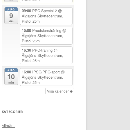
AUG
09:00
PPC Special 2
@
9
Älgsjöns Skyttecentrum,
Pistol 25m
sön
15:00
Precisionsträning
@
Älgsjöns Skyttecentrum,
Pistol 25m
16:30
PPC-träning
@
Älgsjöns Skyttecentrum,
Pistol 25m
AUG
16:00
IPSC/PPC-sport
@
10
Älgsjöns Skyttecentrum,
Pistol 25m
mån
Visa kalender
KATEGORIER
Allmänt