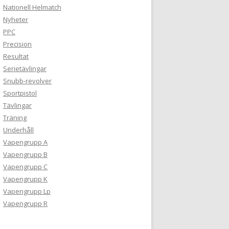
Nationell Helmatch
Nyheter
PPC
Precision
Resultat
Serietävlingar
Snubb-revolver
Sportpistol
Tävlingar
Träning
Underhåll
Vapengrupp A
Vapengrupp B
Vapengrupp C
Vapengrupp K
Vapengrupp Lp
Vapengrupp R