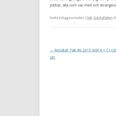
jobbat, alla som var med och arrangera
Detta inlägg postades i
Fält
,
Gävligfälten
d
I
←
Resultat: Fält #6 2015 (KM A + C) (2
n
28)
l
ä
g
g
s
n
a
v