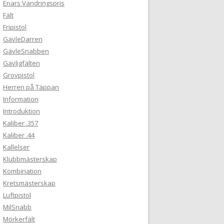
Enars Vandringspris
Fält
Fripistol
GävleDarren
GävleSnabben
Gävligfälten
Grovpistol
Herren på Täppan
Information
Introduktion
Kaliber .357
Kaliber .44
Kallelser
Klubbmästerskap
Kombination
Kretsmästerskap
Luftpistol
MilSnabb
Mörkerfält