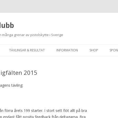
lubb
 många grenar av pistolskytte i Sverige
Hoppa
till
TÄVLINGAR & RESULTAT
INFORMATION
SHOP
SPON
innehåll
ANMÄLAN ON-LINE
ORDNINGSREGLER
ligfälten 2015
SKJUTPROGRAM 2026
INTEGRITETSPOLICY
RUTINER FÖR SKJUTLEDARE
dagens tävling:
FÄLTSKYTTE
VAPENLICENS &
n förra årets 199 starter. I stort sett flöt allt på bra
FÖRENINGSINTYG
ip endast fått positiv feedback från deltagarna. Bra