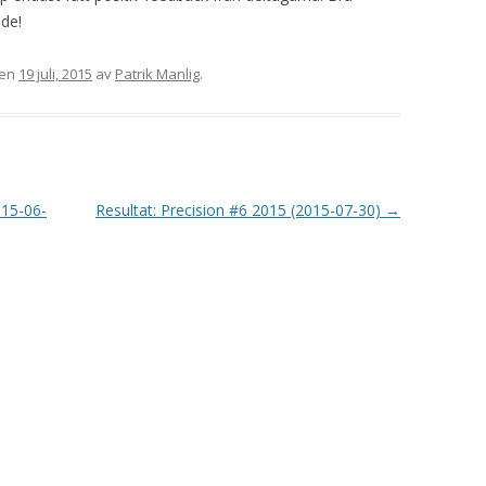
VAPENGRUPP K
de!
MILJÖAMMUNITION?
en
19 juli, 2015
av
Patrik Manlig
.
BRA ATT HA LÄNKAR – VAPEN MM
015-06-
Resultat: Precision #6 2015 (2015-07-30)
→