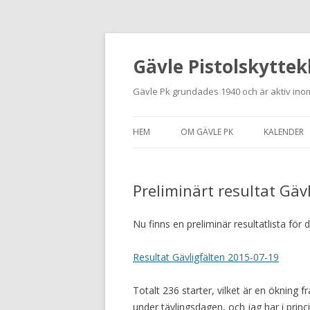
Gävle Pistolskyttek
Gävle Pk grundades 1940 och är aktiv inom
HEM
OM GÄVLE PK
KALENDER
HITTA HIT
Preliminärt resultat Gäv
NYBÖRJARE
MEDLEMSANSÖKAN
Nu finns en preliminär resultatlista för 
KONTAKT
Resultat Gävligfälten 2015-07-19
STADGAR
Totalt 236 starter, vilket är en ökning frå
under tävlingsdagen, och jag har i princ