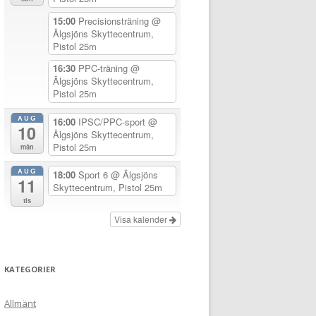
15:00
Precisionsträning
@
Älgsjöns Skyttecentrum,
Pistol 25m
16:30
PPC-träning
@
Älgsjöns Skyttecentrum,
Pistol 25m
AUG
16:00
IPSC/PPC-sport
@
10
Älgsjöns Skyttecentrum,
Pistol 25m
mån
AUG
18:00
Sport 6
@ Älgsjöns
11
Skyttecentrum, Pistol 25m
tis
Visa kalender
KATEGORIER
Allmänt