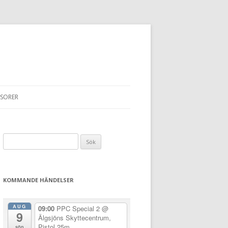
SORER
Sök
efter:
KOMMANDE HÄNDELSER
AUG
09:00
PPC Special 2
@
9
Älgsjöns Skyttecentrum,
Pistol 25m
sön