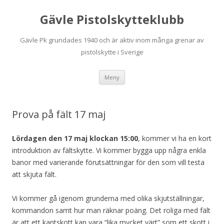
Gävle Pistolskytteklubb
Gävle Pk grundades 1940 och är aktiv inom många grenar av
pistolskytte i Sverige
Hoppa
Meny
till
innehåll
Prova på fält 17 maj
Lördagen den 17 maj klockan 15:00
, kommer vi ha en kort
introduktion av fältskytte. Vi kommer bygga upp några enkla
banor med varierande förutsättningar för den som vill testa
att skjuta fält.
Vi kommer gå igenom grunderna med olika skjutställningar,
kommandon samt hur man räknar poäng. Det roliga med fält
är att ett kantskott kan vara “lika mycket värt” som ett skott i