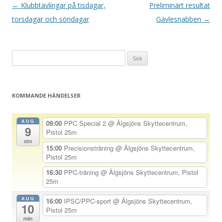
I
←
Klubbtävlingar på tisdagar,
Preliminärt resultat
n
torsdagar och söndagar
Gävlesnabben
→
l
ä
Sök
g
efter:
g
s
KOMMANDE HÄNDELSER
n
a
AUG
09:00
PPC Special 2
@ Älgsjöns Skyttecentrum,
9
v
Pistol 25m
sön
i
15:00
Precisionsträning
@ Älgsjöns Skyttecentrum,
Pistol 25m
g
e
16:30
PPC-träning
@ Älgsjöns Skyttecentrum, Pistol
25m
r
i
AUG
16:00
IPSC/PPC-sport
@ Älgsjöns Skyttecentrum,
10
Pistol 25m
n
mån