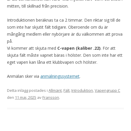
mitten, till skillnad från precision.
Introduktionen beräknas ta ca 2 timmar. Den riktar sig till de
som inte har skjutit fält tidigare. Oberoende om du är
mångårig medlem eller nybörjare är du välkommen att prova
på.
Vi kommer att skjuta med
C-vapen (kaliber .22)
. För att
skjuta fält måste vapnet bäras i hölster. Den som inte har ett
eget vapen kan låna ett klubbvapen och hölster.
Anmälan sker via
anmälningssystemet
.
Detta inlägg postades i
Allmänt
,
Fält
,
Introduktion
,
Vapengrupp C
den
11 maj, 2025
av
Fransson
.