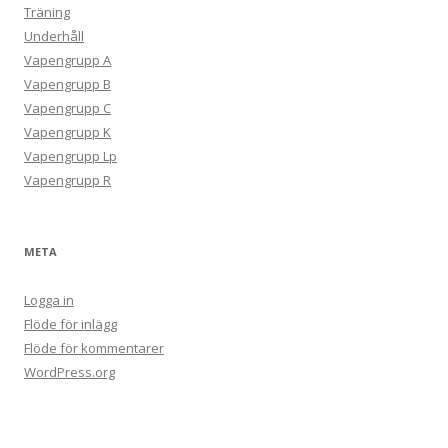
Träning
Underhåll
Vapengrupp A
Vapengrupp B
Vapengrupp C
Vapengrupp K
Vapengrupp Lp
Vapengrupp R
META
Logga in
Flöde för inlägg
Flöde för kommentarer
WordPress.org