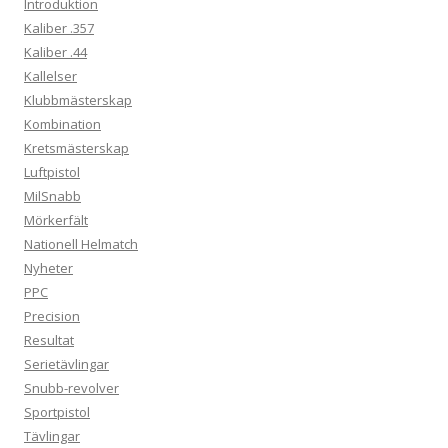
Introduktion
Kaliber .357
Kaliber .44
Kallelser
Klubbmästerskap
Kombination
Kretsmästerskap
Luftpistol
MilSnabb
Mörkerfält
Nationell Helmatch
Nyheter
PPC
Precision
Resultat
Serietävlingar
Snubb-revolver
Sportpistol
Tävlingar