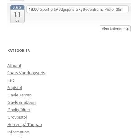
g
AUG
18:00
Sport 6
@ Älgsjöns Skyttecentrum, Pistol 25m
11
tis
Visa kalender
KATEGORIER
Allmänt
Enars Vandringspris
Fält
Fripistol
GävleDarren
GävleSnabben
Gävligfälten
Grovpistol
Herren på Täppan
Information