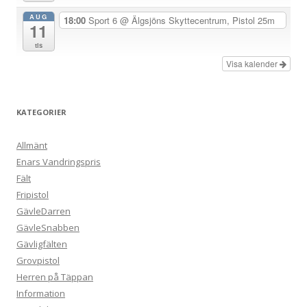
g
AUG
18:00
Sport 6
@ Älgsjöns Skyttecentrum, Pistol 25m
11
tis
Visa kalender
KATEGORIER
Allmänt
Enars Vandringspris
Fält
Fripistol
GävleDarren
GävleSnabben
Gävligfälten
Grovpistol
Herren på Täppan
Information