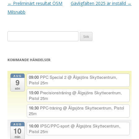
I
←
Preliminärt resultat ÖSM
Gävligfälten 2025 är inställd
→
n
Milsnabb
l
ä
Sök
g
efter:
g
s
KOMMANDE HÄNDELSER
n
a
AUG
09:00
PPC Special 2
@ Älgsjöns Skyttecentrum,
9
v
Pistol 25m
sön
i
15:00
Precisionsträning
@ Älgsjöns Skyttecentrum,
Pistol 25m
g
e
16:30
PPC-träning
@ Älgsjöns Skyttecentrum, Pistol
25m
r
i
AUG
16:00
IPSC/PPC-sport
@ Älgsjöns Skyttecentrum,
10
Pistol 25m
n
mån