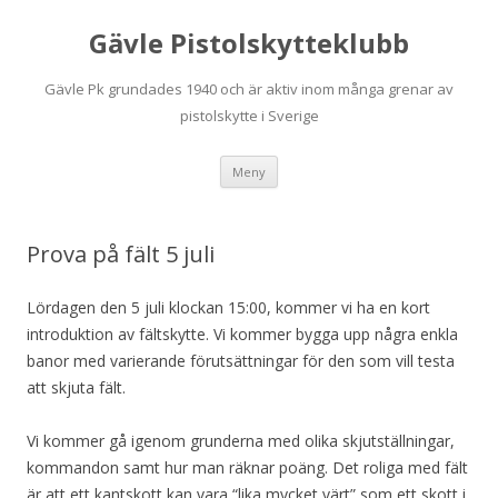
Gävle Pistolskytteklubb
Gävle Pk grundades 1940 och är aktiv inom många grenar av
pistolskytte i Sverige
Hoppa
Meny
till
innehåll
Prova på fält 5 juli
Lördagen den 5 juli klockan 15:00, kommer vi ha en kort
introduktion av fältskytte. Vi kommer bygga upp några enkla
banor med varierande förutsättningar för den som vill testa
att skjuta fält.
Vi kommer gå igenom grunderna med olika skjutställningar,
kommandon samt hur man räknar poäng. Det roliga med fält
är att ett kantskott kan vara “lika mycket värt” som ett skott i