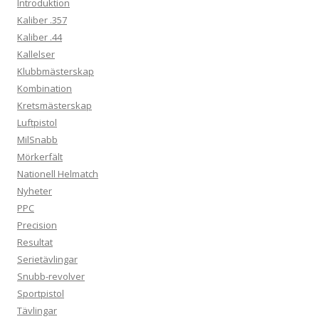
Introduktion
Kaliber .357
Kaliber .44
Kallelser
Klubbmästerskap
Kombination
Kretsmästerskap
Luftpistol
MilSnabb
Mörkerfält
Nationell Helmatch
Nyheter
PPC
Precision
Resultat
Serietävlingar
Snubb-revolver
Sportpistol
Tävlingar