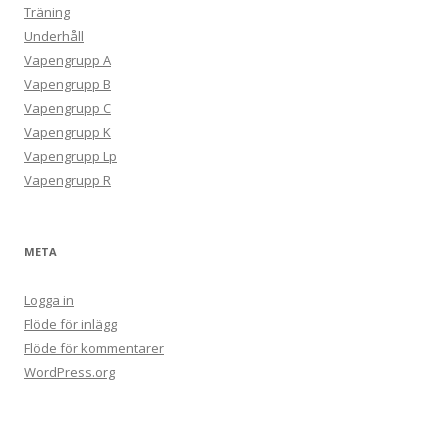
Träning
Underhåll
Vapengrupp A
Vapengrupp B
Vapengrupp C
Vapengrupp K
Vapengrupp Lp
Vapengrupp R
META
Logga in
Flöde för inlägg
Flöde för kommentarer
WordPress.org