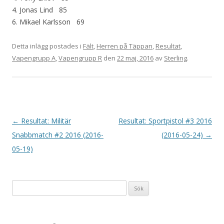
4. Jonas Lind 85
6. Mikael Karlsson 69
Detta inlägg postades i
Fält
,
Herren på Täppan
,
Resultat
,
Vapengrupp A
,
Vapengrupp R
den
22 maj, 2016
av
Sterling
.
I
←
Resultat: Militär
Resultat: Sportpistol #3 2016
n
Snabbmatch #2 2016 (2016-
(2016-05-24)
→
l
05-19)
ä
g
Sök
g
efter:
s
n