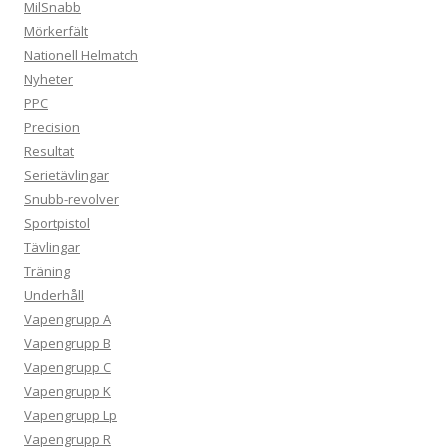
MilSnabb
Mörkerfält
Nationell Helmatch
Nyheter
PPC
Precision
Resultat
Serietävlingar
Snubb-revolver
Sportpistol
Tävlingar
Träning
Underhåll
Vapengrupp A
Vapengrupp B
Vapengrupp C
Vapengrupp K
Vapengrupp Lp
Vapengrupp R