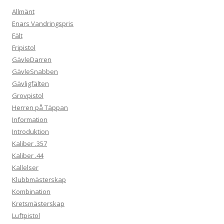
Allmänt
Enars Vandringspris
Fält
Fripistol
GävleDarren
GävleSnabben
Gävligfälten
Grovpistol
Herren på Täppan
Information
Introduktion
Kaliber .357
Kaliber .44
Kallelser
Klubbmästerskap
Kombination
Kretsmästerskap
Luftpistol