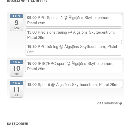
KOMMANDE HÄNDELSER
a
v
AUG
09:00
PPC Special 2
@ Älgsjöns Skyttecentrum,
9
i
Pistol 25m
sön
g
15:00
Precisionsträning
@ Älgsjöns Skyttecentrum,
Pistol 25m
e
r
16:30
PPC-träning
@ Älgsjöns Skyttecentrum, Pistol
25m
i
n
AUG
16:00
IPSC/PPC-sport
@ Älgsjöns Skyttecentrum,
10
Pistol 25m
g
mån
AUG
18:00
Sport 6
@ Älgsjöns Skyttecentrum, Pistol 25m
11
tis
Visa kalender
KATEGORIER